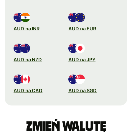
AUD na INR
AUD na EUR
AUD na NZD
AUD na JPY
AUD na CAD
AUD na SGD
Zmień walutę