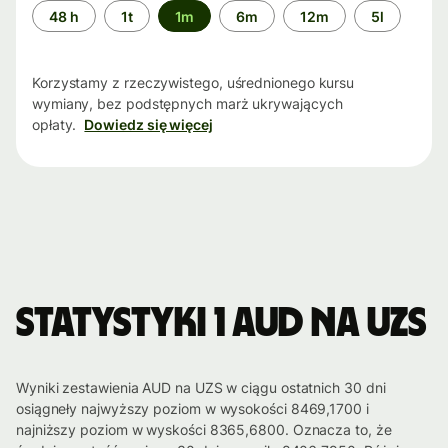
Przedział
48 h
1t
1m
6m
12m
5l
czasu
Korzystamy z rzeczywistego, uśrednionego kursu
wymiany, bez podstępnych marż ukrywających
opłaty.
Dowiedz się więcej
Statystyki 1 AUD na UZS
Wyniki zestawienia AUD na UZS w ciągu ostatnich 30 dni
osiągneły najwyższy poziom w wysokości 8469,1700 i
najniższy poziom w wyskości 8365,6800. Oznacza to, że