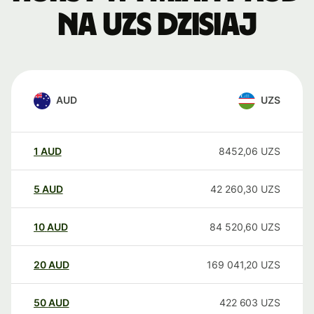
na UZS dzisiaj
AUD
UZS
1
AUD
8452,06
UZS
5
AUD
42 260,30
UZS
10
AUD
84 520,60
UZS
20
AUD
169 041,20
UZS
50
AUD
422 603
UZS