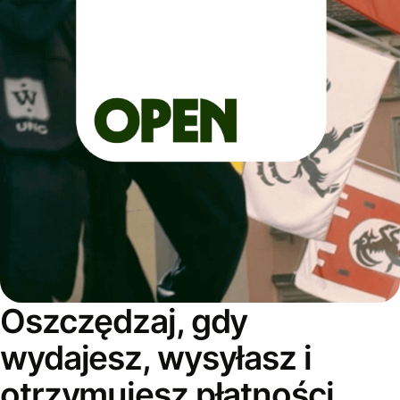
Oszczędzaj, gdy
wydajesz, wysyłasz i
otrzymujesz płatności