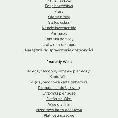
Firma i zespół
Bezpieczeństwo
Prasa
Oferty pracy
Status usługi
Relacje inwestorskie
Partnerzy
Centrum pomocy
Ułatwienia dostępu
Narzędzie do sprawdzania dostępności
Produkty Wise
Międzynarodowy przelew pieniędzy
Konto Wise
Międzynarodowa karta debetowa
Płatności na dużą kwotę
Otrzymuj pieniądze
Platforma Wise
Wise dla firm
Biznesowa karta debetowa
Płatności masowe