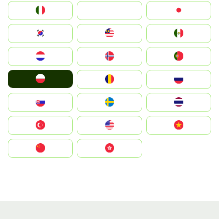
Italia
JA
Japan
South Korea
Malay
Mexico
Nederland
Norge
Portugal
Polska
România
Россия
Slovensko
Ruoŧŧa
ไทย
Türkiye
United States
Vietnam
中国
中國香港特別行政區