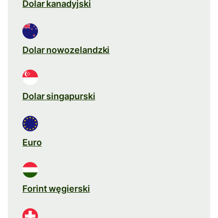
Dolar kanadyjski
Dolar nowozelandzki
Dolar singapurski
Euro
Forint węgierski