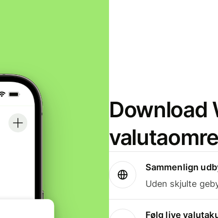
Download W
valutaomr
Sammenlign udby
Uden skjulte geby
Følg live valutak