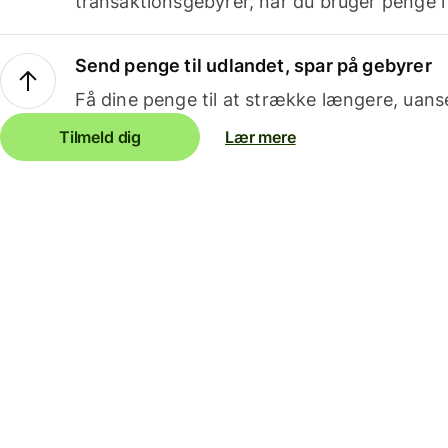
transaktionsgebyrer, når du bruger penge i
Send penge til udlandet, spar på gebyrer
Få dine penge til at strække længere, uans
Tilmeld dig
Lær mere