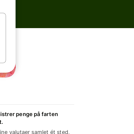
strer penge på farten
t.
ine valutaer samlet ét sted,