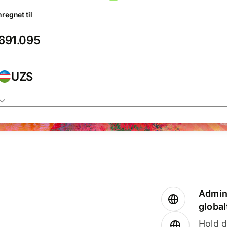
regnet til
UZS
Admini
global
Hold d