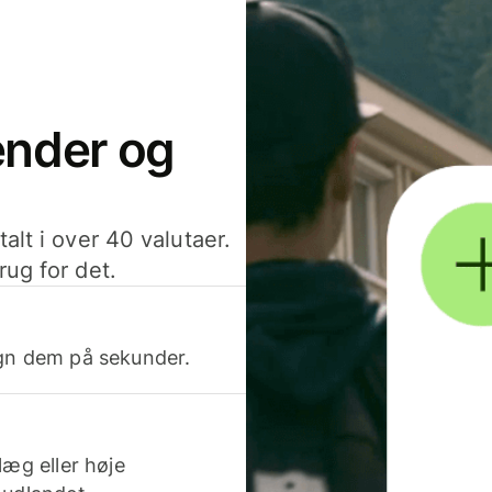
sender og
alt i over 40 valutaer.
rug for det.
egn dem på sekunder.
læg eller høje