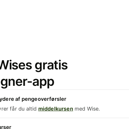
ises gratis
egner-app
dere af pengeoverførsler
rer får du altid
middelkursen
med Wise.
urser