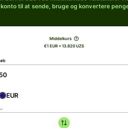
 konto til at sende, bruge og konvertere penge
Middelkurs
€1 EUR = 13.820 UZS
løb
EUR