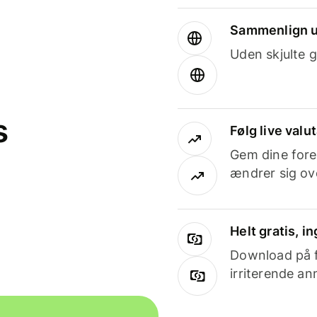
Sammenlign u
Uden skjulte g
s
Følg live valu
Gem dine fore
ændrer sig ove
Helt gratis, 
Download på få
irriterende an