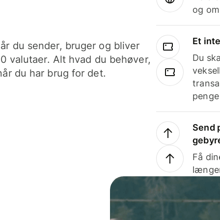
og om
Et int
år du sender, bruger og bliver
Du ska
40 valutaer. Alt hvad du behøver,
veksel
år du har brug for det.
transa
penge 
Send p
gebyr
Få din
længer