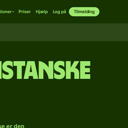
tioner
Priser
Hjælp
Log på
Tilmelding
istanske
se er den