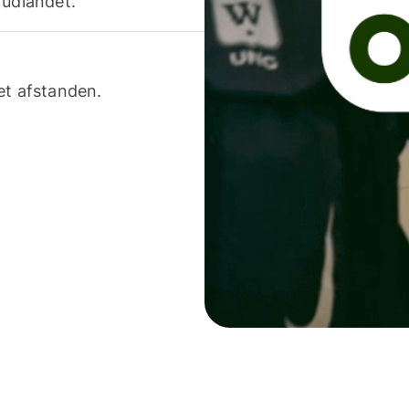
 udlandet.
et afstanden.