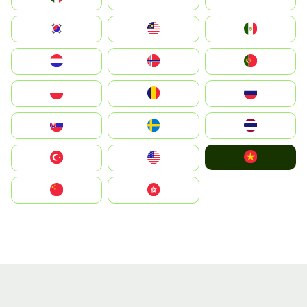
South Korea
Malay
Mexico
Nederland
Norge
Portugal
Polska
România
Россия
Slovensko
Ruoŧŧa
ไทย
Vietnam
Türkiye
United States
中国
中國香港特別行政區