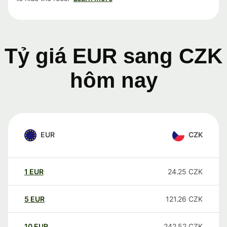
Tỷ giá EUR sang CZK
hôm nay
EUR
CZK
1
EUR
24.25
CZK
5
EUR
121.26
CZK
10
EUR
242.52
CZK