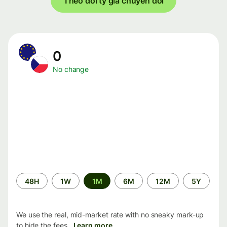
Theo dõi tỷ giá chuyển đổi
0
No change
Time
48H
1W
1M
6M
12M
5Y
period
We use the real, mid-market rate with no sneaky mark-up
to hide the fees.
Learn more