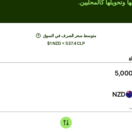
ها وتحويلها كالمحليين.
متوسط ​​سعر الصرف في السوق
$1 NZD = 537.4 CLP
لغ
NZD