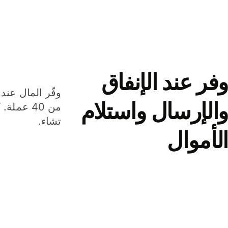
وفر عند الإنفاق
وفّر المال عند 
والإرسال واستلام
من 40 عم
تشاء.
الأموال