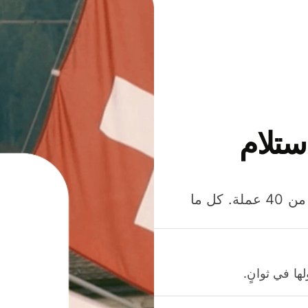
ستلام
وفّر المال عند إرسال الأموال وإنفاقها واستلامها بأكثر من 40 عملة. كل ما
ا في ثوانٍ.