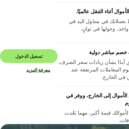
لأموال أثناء التنقل عالميًا.
بعملاتك في متناول اليد في
احد، وحولها في ثوانٍ.
 خصم مباشر دولية
تسجيل الدخول
ق أبدًا بشأن زيادات سعر الصرف،
م المعاملات المرتفعة عند
معرفة المزيد
ق في الخارج.
لأموال إلى الخارج، ووفر في
م
أموالك قيمة أكبر، مهما بَعُدت
فات.