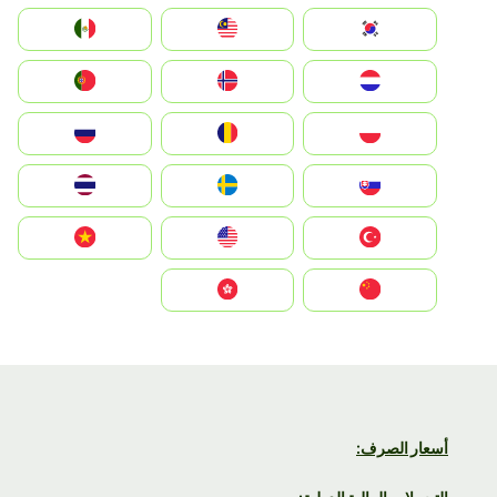
South Korea
Malay
Mexico
Nederland
Norge
Portugal
Polska
România
Россия
Slovensko
Ruoŧŧa
ไทย
Türkiye
United States
Vietnam
中国
中國香港特別行政區
أسعار الصرف: