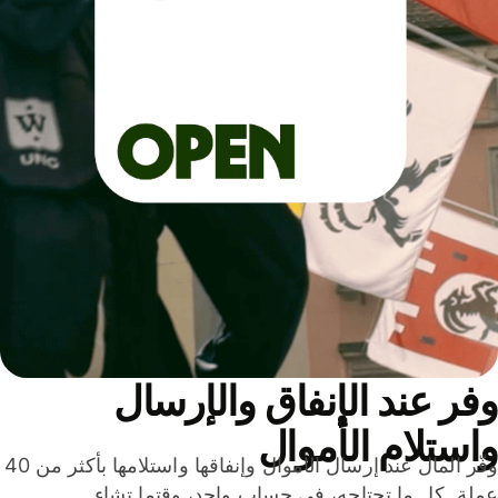
ر عند الإنفاق والإرسال
ستلام الأموال
وفّر المال عند إرسال الأموال وإنفاقها واستلامها بأكثر من 40
لة. كل ما تحتاجه، في حساب واحد، وقتما تشاء.