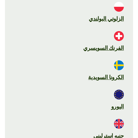
الزلوتي البولندي
الفرنك السويسري
الكرونا السويدية
اليورو
جنيه استرليني