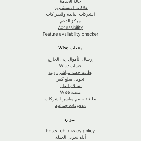
حالة الخدمة
علاقات المستثمرين
الشركات التابعة والشراكات
مركز الدعم
Accessibility
Feature availability checker
منتجات Wise
إرسال الأموال إلى الخارج
حساب Wise
بطاقة خصم مباشر دولية
تحويل مبلغ كبير
استلام المال
منصة Wise
بطاقة خصم مباشر للشركات
مدفوعات جماعية
الموارد
Research privacy policy
أداة تحويل العملة