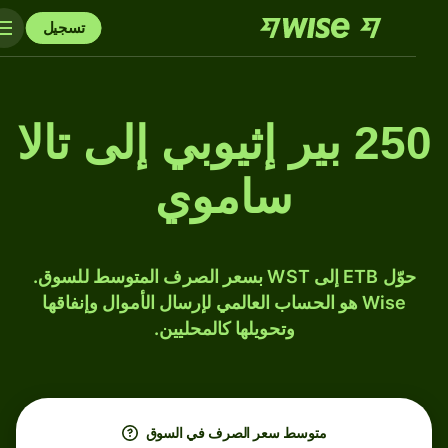
تسجيل
250 بير إثيوبي إلى تالا
ساموي
حوّل ETB إلى WST بسعر الصرف المتوسط للسوق.
Wise هو الحساب العالمي لإرسال الأموال وإنفاقها
وتحويلها كالمحليين.
متوسط ​​سعر الصرف في السوق