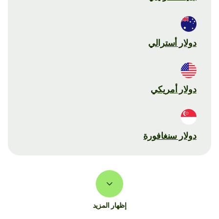
دولار أسترالي
دولار أمريكي
دولار سنغافورة
إظهار المزيد