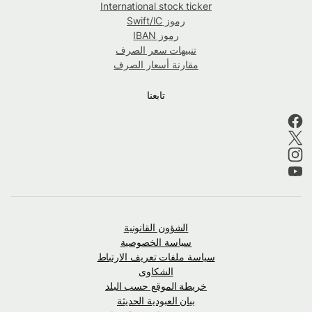
International stock ticker
رموز Swift/IC
رموز IBAN
تنبيهات سعر الصرف
مقارنة أسعار الصرف
تابعنا
الشؤون القانونية
سياسة الخصوصية
سياسة ملفات تعريف الارتباط
الشكاوى
خريطة الموقع حسب البلد
بيان العبودية الحديثة