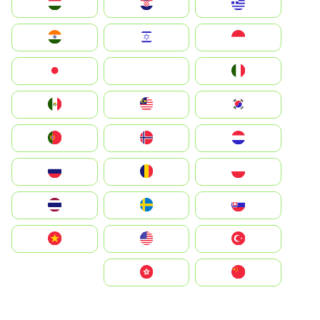
Greece
Hrvatska
Magyarország
Indonesia
Israel
India
Italia
JA
Japan
South Korea
Malay
Mexico
Nederland
Norge
Portugal
Polska
România
Россия
Slovensko
Ruoŧŧa
ไทย
Türkiye
United States
Vietnam
中国
中國香港特別行政區