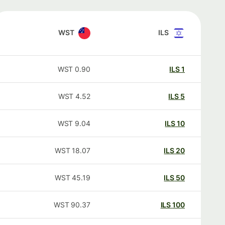
WST
ILS
WST
0.90
ILS
1
WST
4.52
ILS
5
WST
9.04
ILS
10
WST
18.07
ILS
20
WST
45.19
ILS
50
WST
90.37
ILS
100