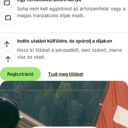
Soha nem kell aggódnod az árfolyamfelár vagy a
magas tranzakciós díjak miatt.
Indíts utalást külföldre, és spórolj a díjakon
Hozz ki többet a pénzedből, nem számít, merre
visz az utad.
Regisztráció
Tudj meg többet