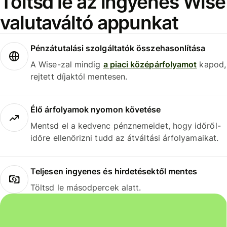
Töltsd le az ingyenes Wise
valutaváltó appunkat
Pénzátutalási szolgáltatók összehasonlítása
A Wise-zal mindig
a piaci középárfolyamot
kapod,
rejtett díjaktól mentesen.
Élő árfolyamok nyomon követése
Mentsd el a kedvenc pénznemeidet, hogy időről-
időre ellenőrizni tudd az átváltási árfolyamaikat.
Teljesen ingyenes és hirdetésektől mentes
Töltsd le másodpercek alatt.