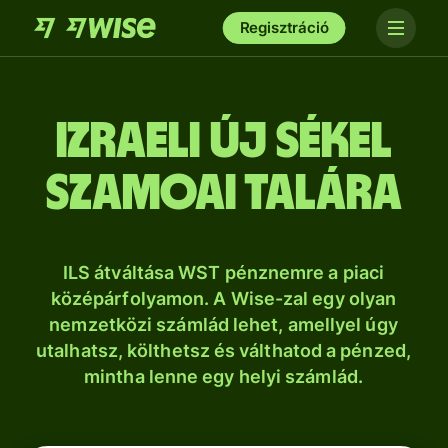
Regisztráció
izraeli új sékel
szamoai talára
ILS átváltása WST pénznemre a piaci
középárfolyamon. A Wise-zal egy olyan
nemzetközi számlád lehet, amellyel úgy
utalhatsz, költhetsz és válthatod a pénzed,
mintha lenne egy helyi számlád.