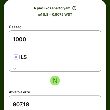
A piaci középárfolyam
₪1 ILS = 0,9072 WST
Összeg
ILS
Átváltva erre