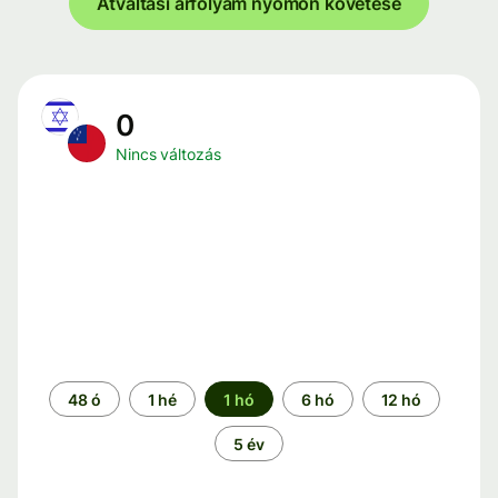
Átváltási árfolyam nyomon követése
0
Nincs változás
Időszak
48 ó
1 hé
1 hó
6 hó
12 hó
5 év