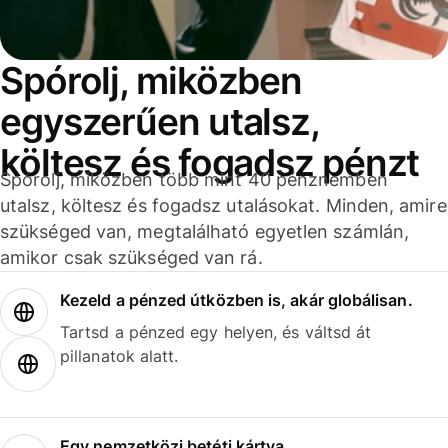
Spórolj, miközben
egyszerűen utalsz,
költesz és fogadsz pénzt
Spórolj, miközben több mint 40 pénznemben
utalsz, költesz és fogadsz utalásokat. Minden, amire
szükséged van, megtalálható egyetlen számlán,
amikor csak szükséged van rá.
Kezeld a pénzed útközben is, akár globálisan.
Tartsd a pénzed egy helyen, és váltsd át
pillanatok alatt.
Egy nemzetközi betéti kártya