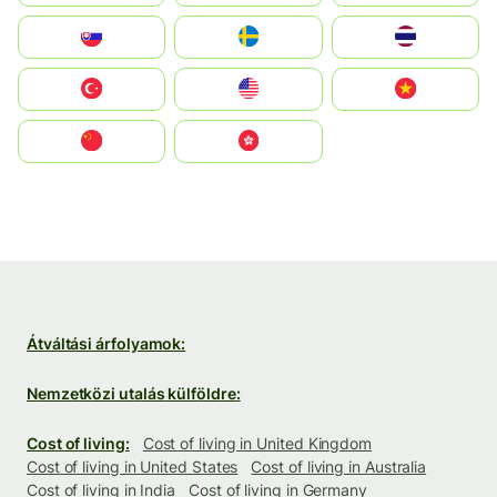
Slovensko
Ruoŧŧa
ไทย
Türkiye
United States
Vietnam
中国
中國香港特別行政區
Átváltási árfolyamok:
Nemzetközi utalás külföldre:
Cost of living:
Cost of living in United Kingdom
Cost of living in United States
Cost of living in Australia
Cost of living in India
Cost of living in Germany