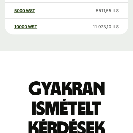
5000
WST
5511,55
ILS
10000
WST
11 023,10
ILS
Gyakran
ismételt
kérdések