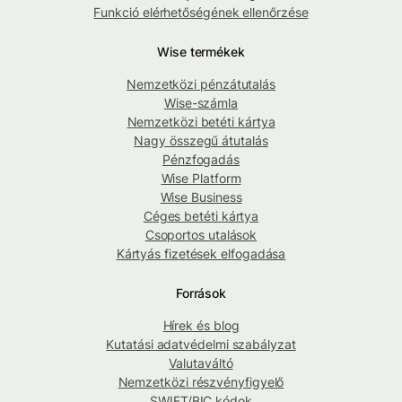
Funkció elérhetőségének ellenőrzése
Wise termékek
Nemzetközi pénzátutalás
Wise-számla
Nemzetközi betéti kártya
Nagy összegű átutalás
Pénzfogadás
Wise Platform
Wise Business
Céges betéti kártya
Csoportos utalások
Kártyás fizetések elfogadása
Források
Hírek és blog
Kutatási adatvédelmi szabályzat
Valutaváltó
Nemzetközi részvényfigyelő
SWIFT/BIC kódok