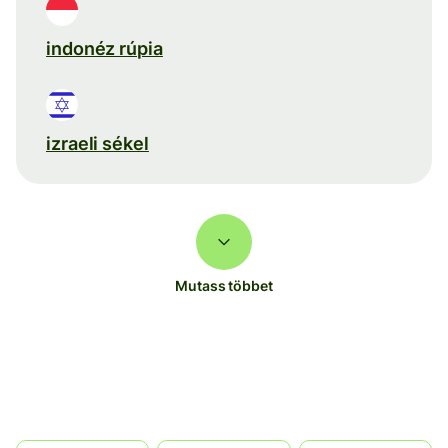
indonéz rúpia
izraeli sékel
Mutass többet