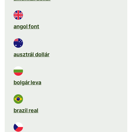
angol font
ausztrál dollár
bolgár leva
brazil real