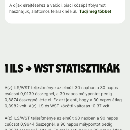
A díjak elrejtéséhez a valódi, piaci középárfolyamot
használjuk, alattomos felárak nélkül.
Tudj meg többet
1 ILS → WST statisztikák
A(z) ILS/WST teljesítménye az elmúlt 30 napban a 30 napos
csúcsot 0,9139 összegnél, a 30 napos mélypontot pedig
0,8874 összegnél érte el. Ez azt jelenti, hogy a 30 napos átlag
0,8982 volt. A(z) ILS és WST közötti változás -0.37 volt.
A(z) ILS/WST teljesítménye az elmúlt 90 napban a 90 napos
csúcsot 0,9644 összegnél, a 90 napos mélypontot pedig