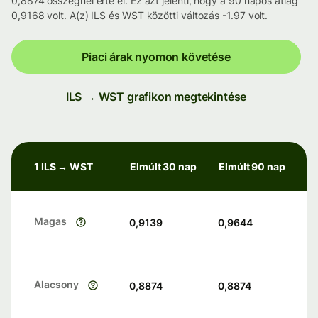
0,8874 összegnél érte el. Ez azt jelenti, hogy a 90 napos átlag
0,9168 volt. A(z) ILS és WST közötti változás -1.97 volt.
Piaci árak nyomon követése
ILS → WST grafikon megtekintése
1 ILS → WST
Elmúlt 30 nap
Elmúlt 90 nap
Magas
0,9139
0,9644
Alacsony
0,8874
0,8874