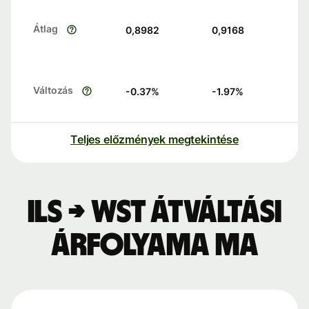
Átlag
0,8982
0,9168
Változás
-0.37
%
-1.97
%
Teljes előzmények megtekintése
ILS → WST átváltási
árfolyama ma