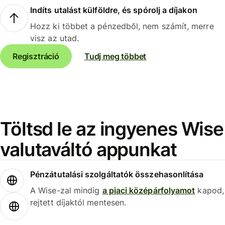
Indíts utalást külföldre, és spórolj a díjakon
Hozz ki többet a pénzedből, nem számít, merre
visz az utad.
Regisztráció
Tudj meg többet
Töltsd le az ingyenes Wise
valutaváltó appunkat
Pénzátutalási szolgáltatók összehasonlítása
A Wise-zal mindig
a piaci középárfolyamot
kapod,
rejtett díjaktól mentesen.