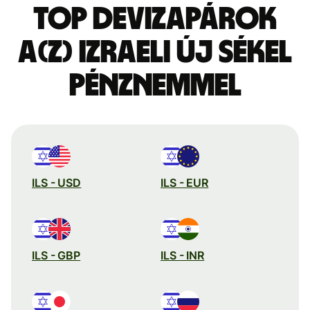
Top devizapárok
a(z) izraeli új sékel
pénznemmel
ILS - USD
ILS - EUR
ILS - GBP
ILS - INR