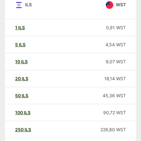
ILS
WST
1
ILS
0,91
WST
5
ILS
4,54
WST
10
ILS
9,07
WST
20
ILS
18,14
WST
50
ILS
45,36
WST
100
ILS
90,72
WST
250
ILS
226,80
WST