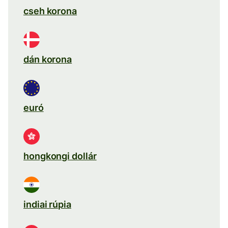
cseh korona
dán korona
euró
hongkongi dollár
indiai rúpia