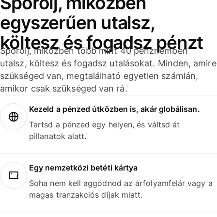
Spórolj, miközben
egyszerűen utalsz,
költesz és fogadsz pénzt
Spórolj, miközben több mint 40 pénznemben
utalsz, költesz és fogadsz utalásokat. Minden, amire
szükséged van, megtalálható egyetlen számlán,
amikor csak szükséged van rá.
Kezeld a pénzed útközben is, akár globálisan.
Tartsd a pénzed egy helyen, és váltsd át
pillanatok alatt.
Egy nemzetközi betéti kártya
Soha nem kell aggódnod az árfolyamfelár vagy a
magas tranzakciós díjak miatt.