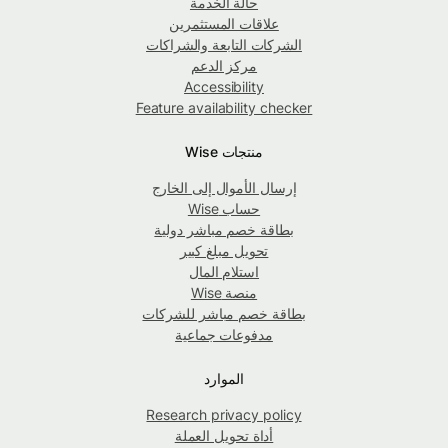
حالة الخدمة
علاقات المستثمرين
الشركات التابعة والشراكات
مركز الدعم
Accessibility
Feature availability checker
منتجات Wise
إرسال الأموال إلى الخارج
حساب Wise
بطاقة خصم مباشر دولية
تحويل مبلغ كبير
استلام المال
منصة Wise
بطاقة خصم مباشر للشركات
مدفوعات جماعية
الموارد
Research privacy policy
أداة تحويل العملة