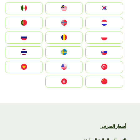
South Korea
Malay
Mexico
Nederland
Norge
Portugal
Polska
România
Россия
Slovensko
Ruoŧŧa
ไทย
Türkiye
United States
Vietnam
中国
中國香港特別行政區
أسعار الصرف: