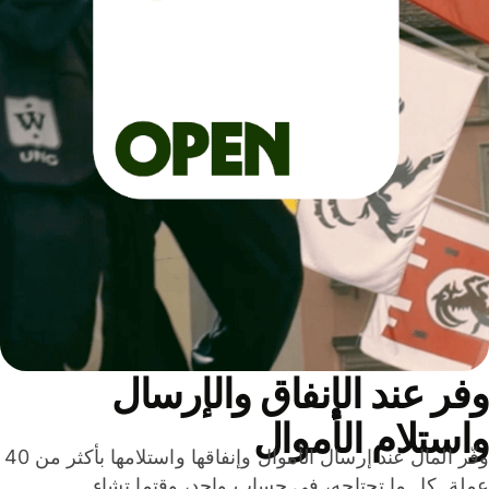
ر عند الإنفاق والإرسال
ستلام الأموال
وفّر المال عند إرسال الأموال وإنفاقها واستلامها بأكثر من 40
لة. كل ما تحتاجه، في حساب واحد، وقتما تشاء.