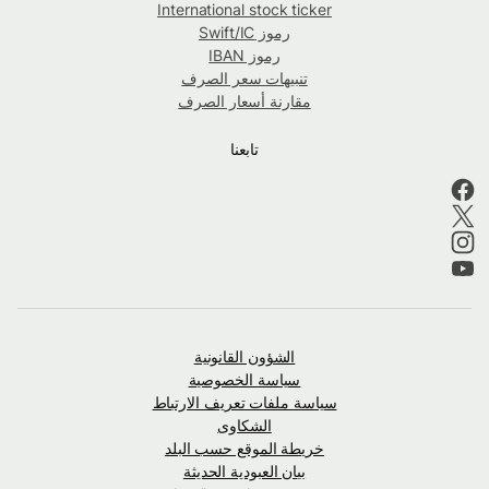
International stock ticker
رموز Swift/IC
رموز IBAN
تنبيهات سعر الصرف
مقارنة أسعار الصرف
تابعنا
الشؤون القانونية
سياسة الخصوصية
سياسة ملفات تعريف الارتباط
الشكاوى
خريطة الموقع حسب البلد
بيان العبودية الحديثة