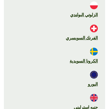
الزلوتي البولندي
الفرنك السويسري
الكرونا السويدية
اليورو
جنيه استرليني