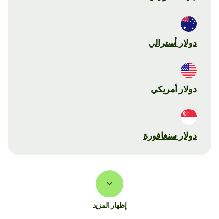
دولار أسترالي
دولار أمريكي
دولار سنغافورة
إظهار المزيد