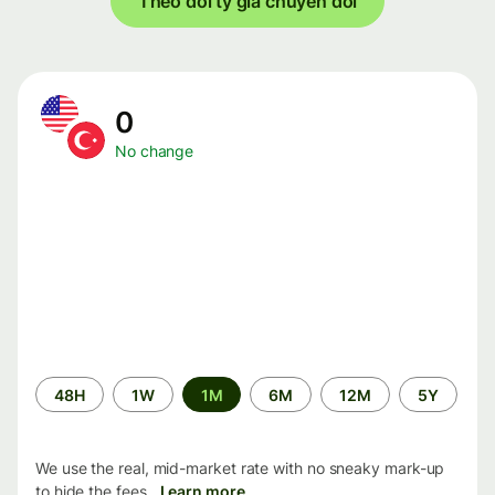
Theo dõi tỷ giá chuyển đổi
0
No change
Time
48H
1W
1M
6M
12M
5Y
period
We use the real, mid-market rate with no sneaky mark-up
to hide the fees.
Learn more