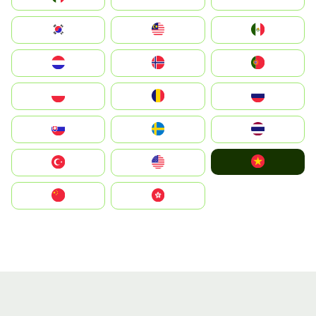
South Korea
Malay
Mexico
Nederland
Norge
Portugal
Polska
România
Россия
Slovensko
Ruoŧŧa
ไทย
Vietnam
Türkiye
United States
中国
中國香港特別行政區