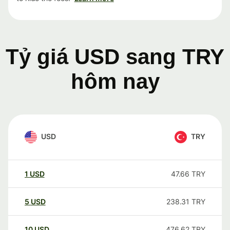
Tỷ giá USD sang TRY
hôm nay
USD
TRY
1
USD
47.66
TRY
5
USD
238.31
TRY
10
USD
476.62
TRY