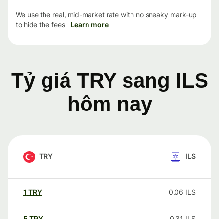
We use the real, mid-market rate with no sneaky mark-up
to hide the fees.
Learn more
Tỷ giá TRY sang ILS
hôm nay
TRY
ILS
1
TRY
0.06
ILS
5
TRY
0.31
ILS