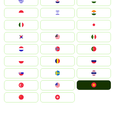
Greece
Hrvatska
Magyarország
Indonesia
Israel
India
Italia
JA
Japan
South Korea
Malay
Mexico
Nederland
Norge
Portugal
Polska
România
Россия
Slovensko
Ruoŧŧa
ไทย
Vietnam
Türkiye
United States
中国
中國香港特別行政區