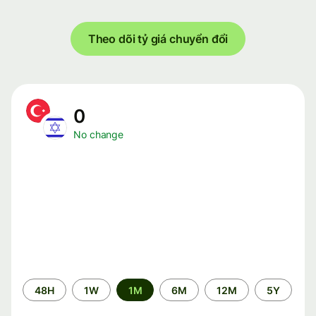
Theo dõi tỷ giá chuyển đổi
0
No change
Time
48H
1W
1M
6M
12M
5Y
period