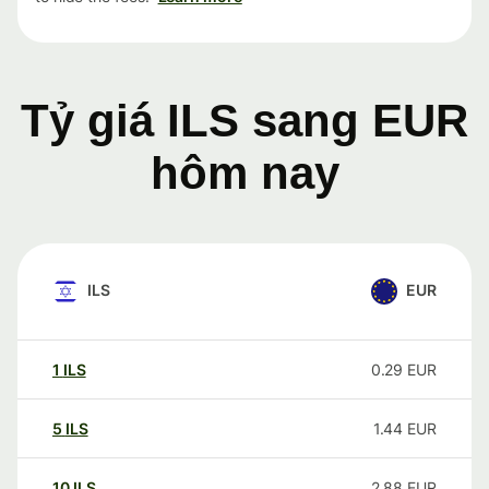
Tỷ giá ILS sang EUR
hôm nay
ILS
EUR
1
ILS
0.29
EUR
5
ILS
1.44
EUR
10
ILS
2.88
EUR