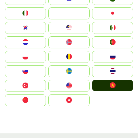
Italia
JA
Japan
South Korea
Malay
Mexico
Nederland
Norge
Portugal
Polska
România
Россия
Slovensko
Ruoŧŧa
ไทย
Vietnam
Türkiye
United States
中国
中國香港特別行政區