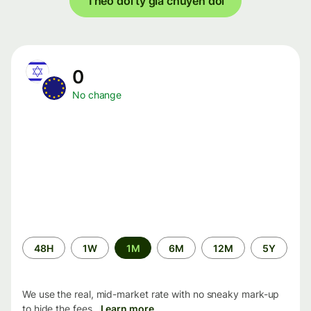
Theo dõi tỷ giá chuyển đổi
0
No change
Time
48H
1W
1M
6M
12M
5Y
period
We use the real, mid-market rate with no sneaky mark-up
to hide the fees.
Learn more