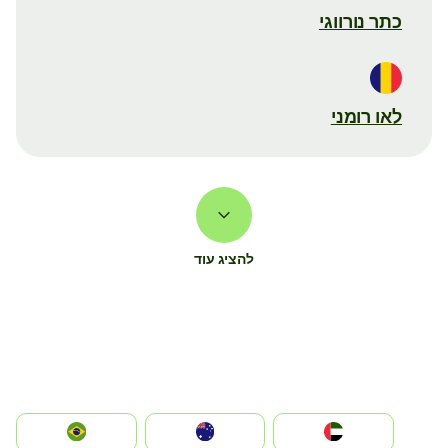
כתר נורווגי
לאו רומני
להציג עוד
الإمارات العربية المتحدة
Australia
Brazil