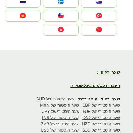
Slovensko
Ruoŧŧa
ไทย
Türkiye
United States
Vietnam
中国
中國香港特別行政區
שערי חליפין:
העברות כספים בינלאומיות:
שערי חליפין היסטוריים:
שער היסטורי של AUD
שער היסטורי של GBP
שער היסטורי של MXN
שער היסטורי של EUR
שער היסטורי של JPY
שער היסטורי של CAD
שער היסטורי של INR
שער היסטורי של NZD
שער היסטורי של ZAR
שער היסטורי של SGD
שער היסטורי של USD