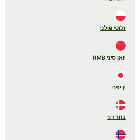
זלוטי פולני
יואן סיני RMB
ין יפני
כתר דני