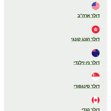
דולר ארה"ב
דולר הונג קונגי
דולר ניו זילנדי
דולר סינגפורי
דולר קנדי