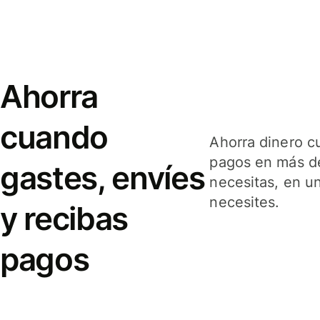
Ahorra
cuando
Ahorra dinero c
pagos en más de
gastes, envíes
necesitas, en u
necesites.
y recibas
pagos