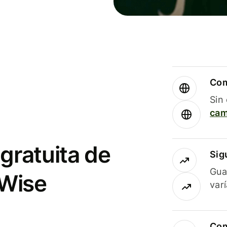
Com
Sin
cam
gratuita de
Sig
Gua
 Wise
var
Com