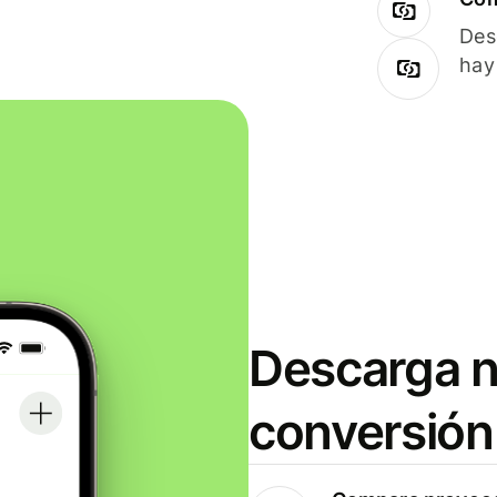
Des
hay
Descarga n
conversión