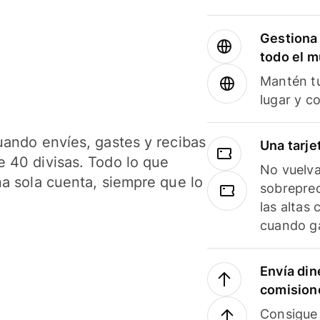
Gestiona 
todo el 
Mantén tu
lugar y c
uando envíes, gastes y recibas
Una tarje
 40 divisas. Todo lo que
No vuelva
na sola cuenta, siempre que lo
sobreprec
las altas
cuando ga
Envía din
comision
Consigue 