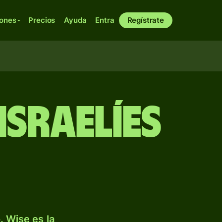
iones
Precios
Ayuda
Entra
Regístrate
israelíes
. Wise es la