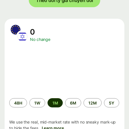
Theo dõi tỷ giá chuyển đổi
0
No change
Time
48H
1W
1M
6M
12M
5Y
period
We use the real, mid-market rate with no sneaky mark-up
to hide the fees.
Learn more