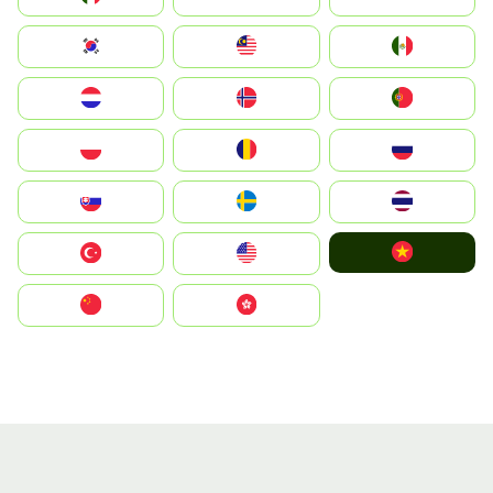
South Korea
Malay
Mexico
Nederland
Norge
Portugal
Polska
România
Россия
Slovensko
Ruoŧŧa
ไทย
Vietnam
Türkiye
United States
中国
中國香港特別行政區