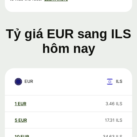
Tỷ giá EUR sang ILS
hôm nay
EUR
ILS
1
EUR
3.46
ILS
5
EUR
17.31
ILS
10
EUR
34.63
ILS