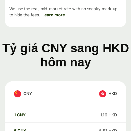
We use the real, mid-market rate with no sneaky mark-up
to hide the fees.
Learn more
Tỷ giá CNY sang HKD
hôm nay
CNY
HKD
1
CNY
1.16
HKD
5
CNY
5.81
HKD