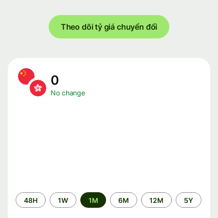
Theo dõi tỷ giá chuyển đổi
0
No change
Time
48H
1W
1M
6M
12M
5Y
period