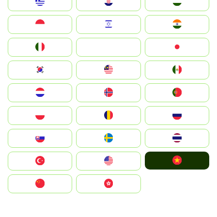
Greece
Hrvatska
Magyarország
Indonesia
Israel
India
Italia
JA
Japan
South Korea
Malay
Mexico
Nederland
Norge
Portugal
Polska
România
Россия
Slovensko
Ruoŧŧa
ไทย
Vietnam
Türkiye
United States
中国
中國香港特別行政區