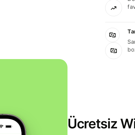
fav
Ta
Sa
bo
Ücretsiz Wi