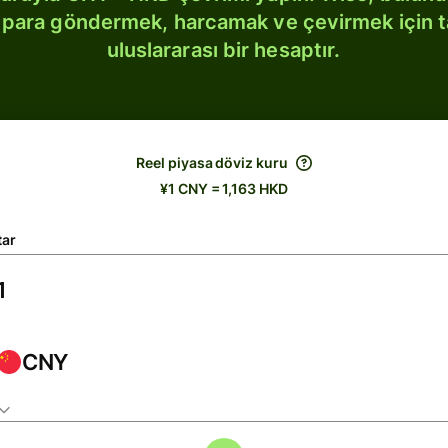
bi para göndermek, harcamak ve çevirmek için 
uluslararası bir hesaptır.
Reel piyasa döviz kuru
¥1 CNY = 1,163 HKD
tar
CNY