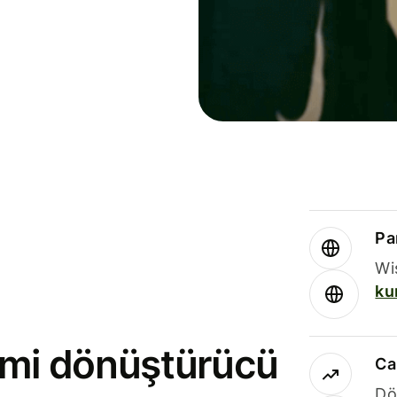
Par
Wi
ku
rimi dönüştürücü
Ca
Dö