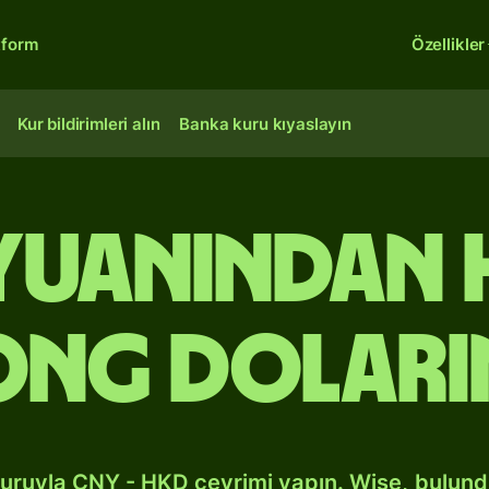
tform
Özellikler
Kur bildirimleri alın
Banka kuru kıyaslayın
n yuanından
ong doları
kuruyla CNY - HKD çevrimi yapın. Wise, bulun