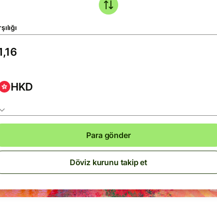
şılığı
HKD
Para gönder
Döviz kurunu takip et