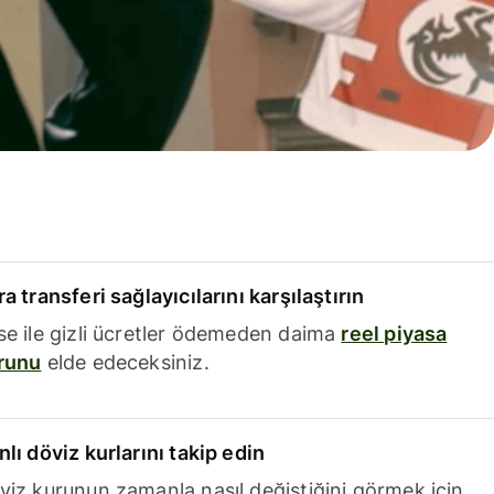
a transferi sağlayıcılarını karşılaştırın
se ile gizli ücretler ödemeden daima
reel piyasa
runu
elde edeceksiniz.
nlı döviz kurlarını takip edin
viz kurunun zamanla nasıl değiştiğini görmek için