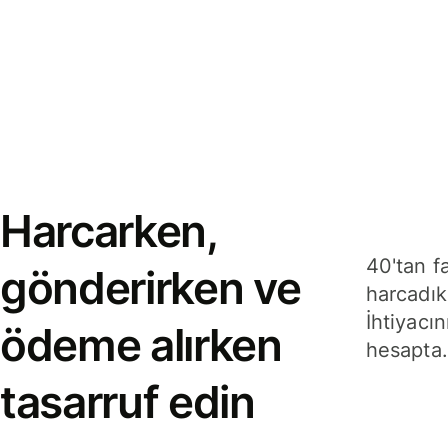
Harcarken,
40'tan f
gönderirken ve
harcadık
İhtiyacın
ödeme alırken
hesapta.
tasarruf edin