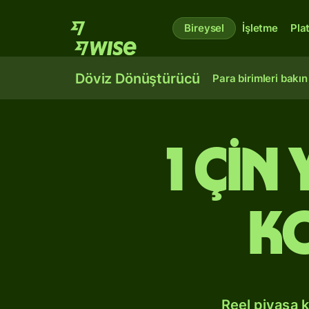
Bireysel
İşletme
Pla
Döviz Dönüştürücü
Para birimleri bakın
1 Çi
K
Reel piyasa 