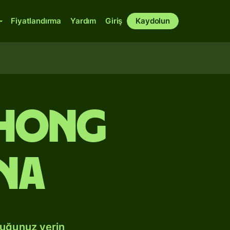
Fiyatlandırma
Yardım
Giriş
Kaydolun
 Hong
na
duğunuz yerin