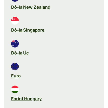
Đô-la New Zealand
Đô-la Singapore
Đô-la Úc
Euro
Forint Hungary