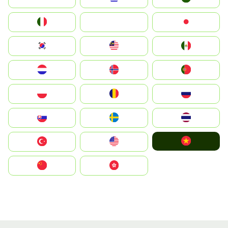
Italia
JA
Japan
South Korea
Malay
Mexico
Nederland
Norge
Portugal
Polska
România
Россия
Slovensko
Ruoŧŧa
ไทย
Vietnam
Türkiye
United States
中国
中國香港特別行政區