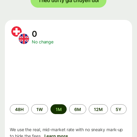
Theo dõi tỷ giá chuyển đổi
0
No change
Time
48H
1W
1M
6M
12M
5Y
period
We use the real, mid-market rate with no sneaky mark-up
to hide the fees.
Learn more