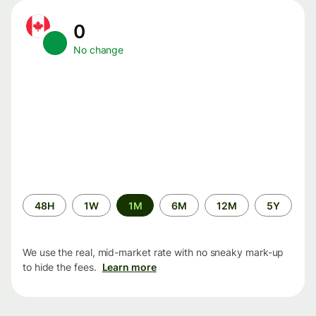
0
No change
Time
48H
1W
1M
6M
12M
5Y
period
We use the real, mid-market rate with no sneaky mark-up
to hide the fees.
Learn more