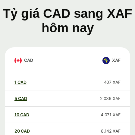
Tỷ giá CAD sang XAF
hôm nay
CAD
XAF
1
CAD
407
XAF
5
CAD
2,036
XAF
10
CAD
4,071
XAF
20
CAD
8,142
XAF