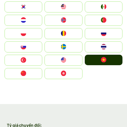
South Korea
Malay
Mexico
Nederland
Norge
Portugal
Polska
România
Россия
Slovensko
Ruoŧŧa
ไทย
Vietnam
Türkiye
United States
中国
中國香港特別行政區
Tỷ giá chuyển đổi: