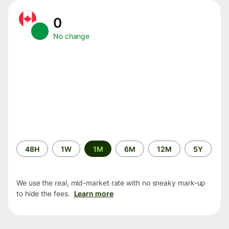
0
No change
Time
48H
1W
1M
6M
12M
5Y
period
We use the real, mid-market rate with no sneaky mark-up
to hide the fees.
Learn more