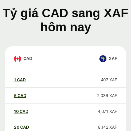
Tỷ giá CAD sang XAF
hôm nay
CAD
XAF
1
CAD
407
XAF
5
CAD
2,036
XAF
10
CAD
4,071
XAF
20
CAD
8,142
XAF