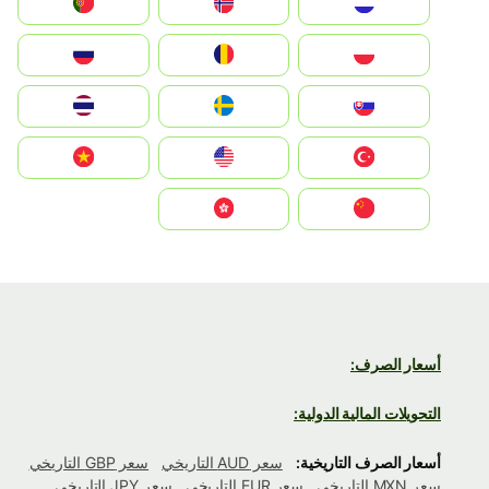
Nederland
Norge
Portugal
Polska
România
Россия
Slovensko
Ruoŧŧa
ไทย
Türkiye
United States
Vietnam
中国
中國香港特別行政區
أسعار الصرف:
التحويلات المالية الدولية:
أسعار الصرف التاريخية:
سعر AUD التاريخي
سعر GBP التاريخي
سعر MXN التاريخي
سعر EUR التاريخي
سعر JPY التاريخي