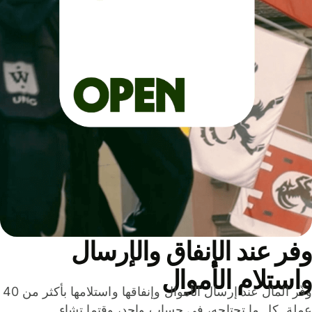
ر عند الإنفاق والإرسال
ستلام الأموال
وفّر المال عند إرسال الأموال وإنفاقها واستلامها بأكثر من 40
لة. كل ما تحتاجه، في حساب واحد، وقتما تشاء.