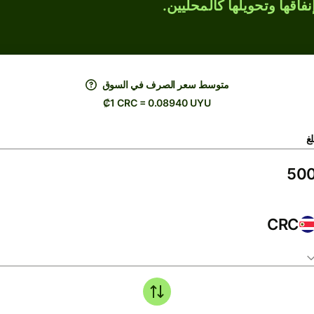
فاقها وتحويلها كالمحليين.
متوسط ​​سعر الصرف في السوق
₡1 CRC = 0.08940 UYU
لغ
CRC