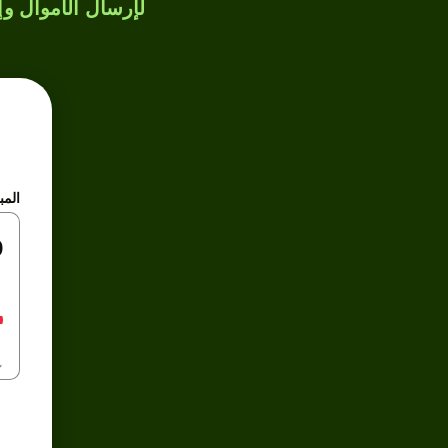
لإرسال الأموال وإن
المب