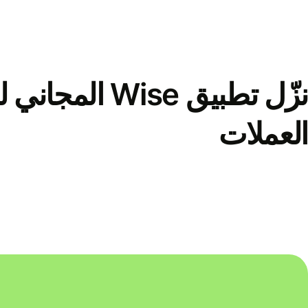
نزّل تطبيق Wise الم
العملات