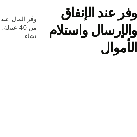
وفر عند الإنفاق
وفّر المال عند 
والإرسال واستلام
من 40 عم
تشاء.
الأموال