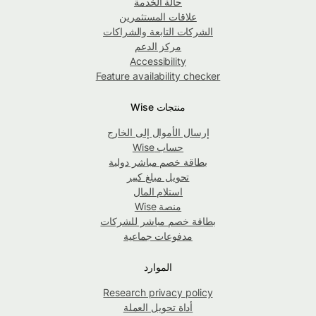
حالة الخدمة
علاقات المستثمرين
الشركات التابعة والشراكات
مركز الدعم
Accessibility
Feature availability checker
منتجات Wise
إرسال الأموال إلى الخارج
حساب Wise
بطاقة خصم مباشر دولية
تحويل مبلغ كبير
استلام المال
منصة Wise
بطاقة خصم مباشر للشركات
مدفوعات جماعية
الموارد
Research privacy policy
أداة تحويل العملة