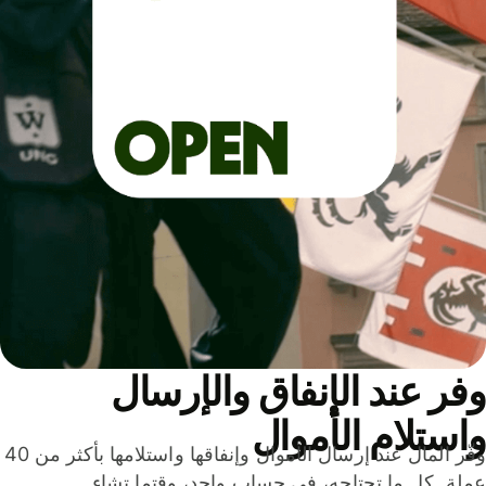
ر عند الإنفاق والإرسال
ستلام الأموال
وفّر المال عند إرسال الأموال وإنفاقها واستلامها بأكثر من 40
لة. كل ما تحتاجه، في حساب واحد، وقتما تشاء.