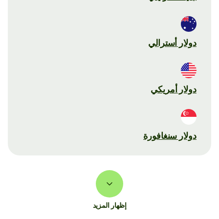
دولار أسترالي
دولار أمريكي
دولار سنغافورة
إظهار المزيد