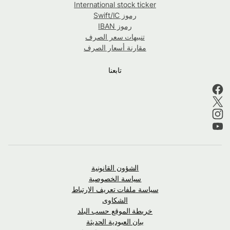
International stock ticker
رموز Swift/IC
رموز IBAN
تنبيهات سعر الصرف
مقارنة أسعار الصرف
تابعنا
الشؤون القانونية
سياسة الخصوصية
سياسة ملفات تعريف الارتباط
الشكاوى
خريطة الموقع حسب البلد
بيان العبودية الحديثة