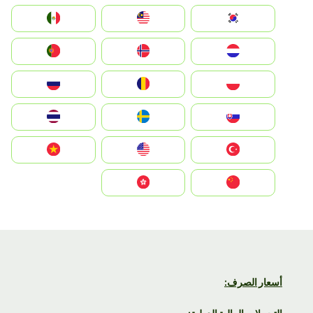
South Korea
Malay
Mexico
Nederland
Norge
Portugal
Polska
România
Россия
Slovensko
Ruoŧŧa
ไทย
Türkiye
United States
Vietnam
中国
中國香港特別行政區
أسعار الصرف: