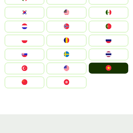
South Korea
Malay
Mexico
Nederland
Norge
Portugal
Polska
România
Россия
Slovensko
Ruoŧŧa
ไทย
Vietnam
Türkiye
United States
中国
中國香港特別行政區