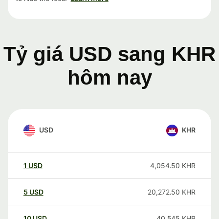
Tỷ giá USD sang KHR
hôm nay
USD
KHR
1
USD
4,054.50
KHR
5
USD
20,272.50
KHR
10
USD
40,545
KHR