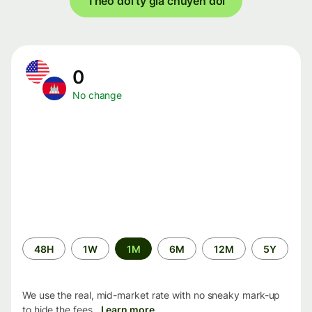
Theo dõi tỷ giá chuyển đổi
0
No change
Time
48H
1W
1M
6M
12M
5Y
period
We use the real, mid-market rate with no sneaky mark-up
to hide the fees.
Learn more