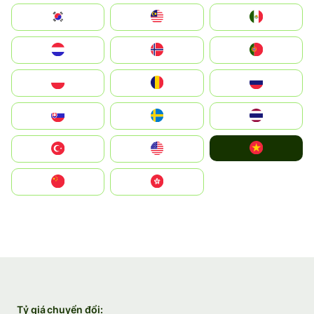
South Korea
Malay
Mexico
Nederland
Norge
Portugal
Polska
România
Россия
Slovensko
Ruoŧŧa
ไทย
Vietnam
Türkiye
United States
中国
中國香港特別行政區
Tỷ giá chuyển đổi: