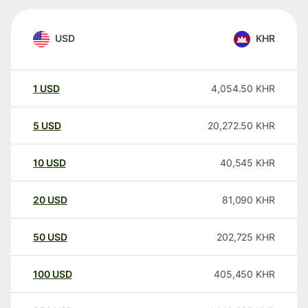
USD
KHR
1
USD
4,054.50
KHR
5
USD
20,272.50
KHR
10
USD
40,545
KHR
20
USD
81,090
KHR
50
USD
202,725
KHR
100
USD
405,450
KHR