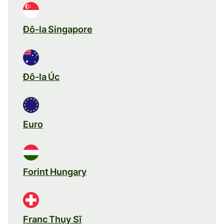
Đô-la Singapore
Đô-la Úc
Euro
Forint Hungary
Franc Thụy Sĩ