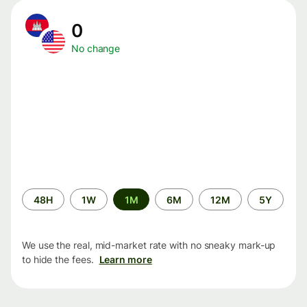
0
No change
Time
48H
1W
1M
6M
12M
5Y
period
We use the real, mid-market rate with no sneaky mark-up
to hide the fees.
Learn more