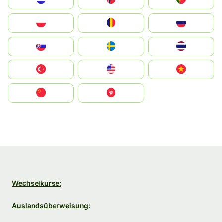
Polska
România
Россия
Slovensko
Ruoŧŧa
ไทย
Türkiye
United States
Vietnam
中国
中國香港特別行政區
Wechselkurse:
Auslandsüberweisung: