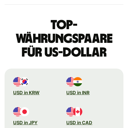
Top-
Währungspaare
für US-Dollar
USD in KRW
USD in INR
USD in JPY
USD in CAD