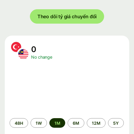
Theo dõi tỷ giá chuyển đổi
0
No change
Time
48H
1W
1M
6M
12M
5Y
period