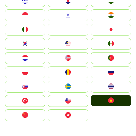
Greece
Hrvatska
Magyarország
Indonesia
Israel
India
Italia
JA
Japan
South Korea
Malay
Mexico
Nederland
Norge
Portugal
Polska
România
Россия
Slovensko
Ruoŧŧa
ไทย
Vietnam
Türkiye
United States
中国
中國香港特別行政區