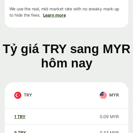
We use the real, mid-market rate with no sneaky mark-up
to hide the fees.
Learn more
Tỷ giá TRY sang MYR
hôm nay
TRY
MYR
1
TRY
0.09
MYR
5
TRY
0.43
MYR