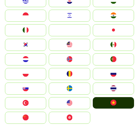
Greece
Hrvatska
Magyarország
Indonesia
Israel
India
Italia
JA
Japan
South Korea
Malay
Mexico
Nederland
Norge
Portugal
Polska
România
Россия
Slovensko
Ruoŧŧa
ไทย
Vietnam
Türkiye
United States
中国
中國香港特別行政區