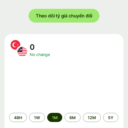
Theo dõi tỷ giá chuyển đổi
0
No change
Time
48H
1W
1M
6M
12M
5Y
period