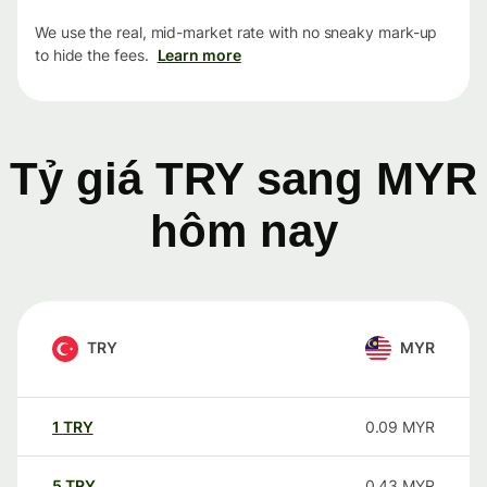
We use the real, mid-market rate with no sneaky mark-up
to hide the fees.
Learn more
Tỷ giá TRY sang MYR
hôm nay
TRY
MYR
1
TRY
0.09
MYR
5
TRY
0.43
MYR