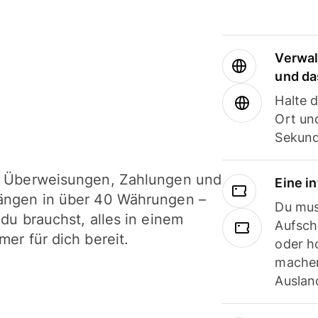
Verwal
und da
Halte 
Ort und
Sekund
i Überweisungen, Zahlungen und
Eine i
ängen in über 40 Währungen –
Du mus
 du brauchst, alles in einem
Aufsch
mer für dich bereit.
oder h
machen
Ausland