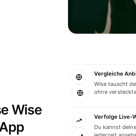
Vergleiche Anb
Wise tauscht d
ohne versteckt
se Wise
Verfolge Live-
-App
Du kannst dein
jederzeit anseh