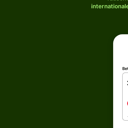
internationa
Be