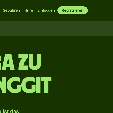
Gebühren
Hilfe
Einloggen
Registrieren
ra zu
nggit
 ist das