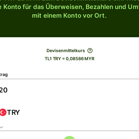
le Konto für das Überweisen, Bezahlen und U
mit einem Konto vor Ort.
Devisenmittelkurs
TL1 TRY = 0,08586 MYR
trag
TRY