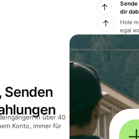
Sende 
dir da
Hole m
egal w
, Senden
ahlungen
deingängen in über 40
inem Konto, immer für