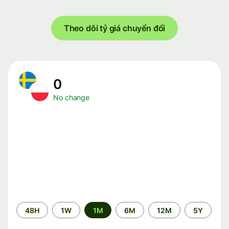
Theo dõi tỷ giá chuyển đổi
0
No change
Time
48H
1W
1M
6M
12M
5Y
period