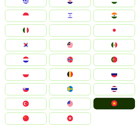
Greece
Hrvatska
Magyarország
Indonesia
Israel
India
Italia
JA
Japan
South Korea
Malay
Mexico
Nederland
Norge
Portugal
Polska
România
Россия
Slovensko
Ruoŧŧa
ไทย
Vietnam
Türkiye
United States
中国
中國香港特別行政區