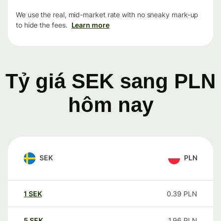
We use the real, mid-market rate with no sneaky mark-up
to hide the fees.
Learn more
Tỷ giá SEK sang PLN
hôm nay
SEK
PLN
1
SEK
0.39
PLN
5
SEK
1.96
PLN