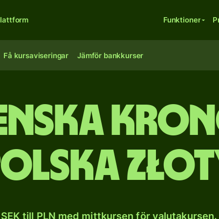
lattform
Funktioner
P
Få kursaviseringar
Jämför bankkurser
enska kron
polska złot
SEK till PLN med mittkursen för valutakursen.