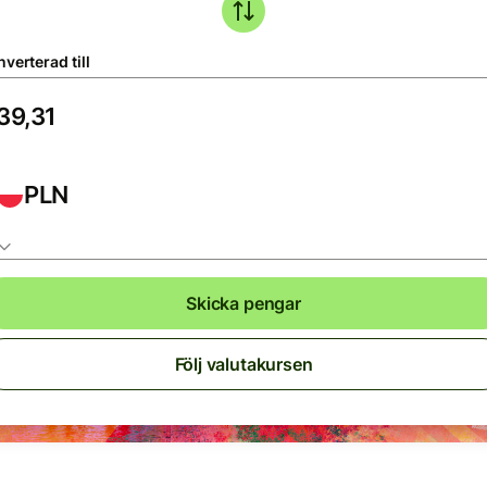
verterad till
PLN
Skicka pengar
Följ valutakursen