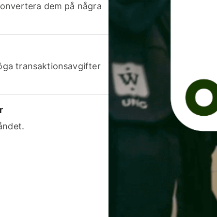
h konvertera dem på några
höga transaktionsavgifter
r
åndet.