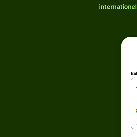
internatione
Be