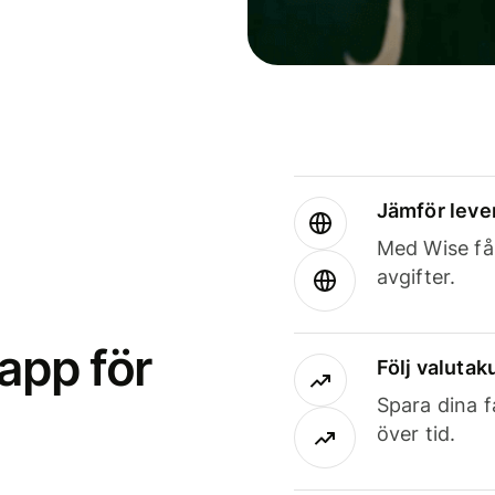
Jämför leve
Med Wise får
avgifter.
app för
Följ valutaku
Spara dina f
över tid.