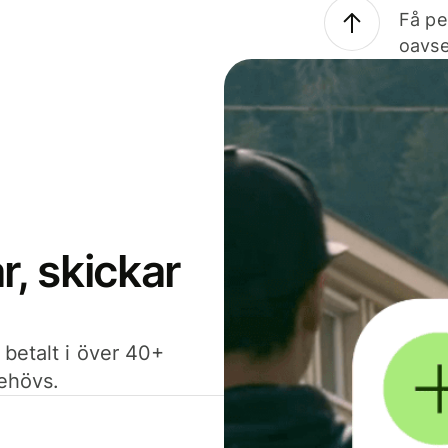
Få pe
oavse
, skickar
 betalt i över 40+
behövs.