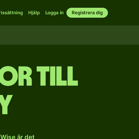
rissättning
Hjälp
Logga in
Registrera dig
or till
y
 Wise är det