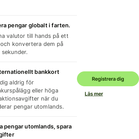
ra pengar globalt i farten.
a valutor till hands på ett
e och konvertera dem på
 sekunder.
nternationellt bankkort
Registrera dig
dig aldrig för
akurspålägg eller höga
Läs mer
aktionsavgifter när du
erar pengar utomlands.
a pengar utomlands, spara
gifter