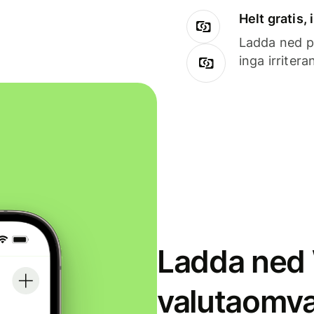
Helt gratis,
Ladda ned på
inga irriter
Ladda ned 
valutaomva