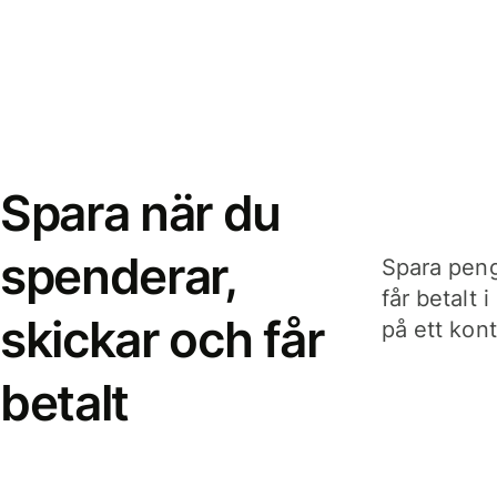
Spara när du
spenderar,
Spara peng
får betalt 
skickar och får
på ett kon
betalt