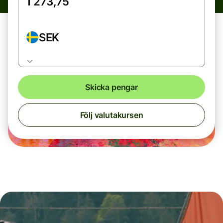
SEK
Skicka pengar
Följ valutakursen