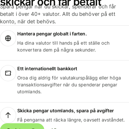
skickar och får betalt
Spara pengar när du skickar, spenderar och får
betalt i över 40+ valutor. Allt du behöver på ett
konto, när det behövs.
Hantera pengar globalt i farten.
Ha dina valutor till hands på ett ställe och
konvertera dem på några sekunder.
Ett internationellt bankkort
Oroa dig aldrig för valutakurspålägg eller höga
transaktionsavgifter när du spenderar pengar
utomlands.
Skicka pengar utomlands, spara på avgifter
Få pengarna att räcka längre, oavsett avståndet.