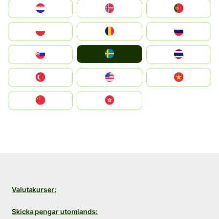
Nederland
Norge
Portugal
Polska
România
Россия
Ruoŧŧa
Slovensko
ไทย
Türkiye
United States
Vietnam
中国
中國香港特別行政區
Valutakurser:
Skicka pengar utomlands: