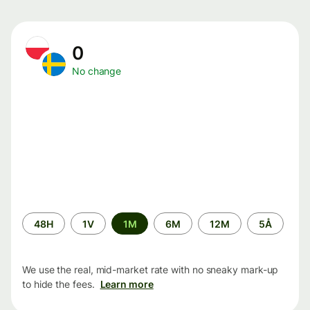
0
No change
Time
48H
1V
1M
6M
12M
5Å
period
We use the real, mid-market rate with no sneaky mark-up
to hide the fees.
Learn more