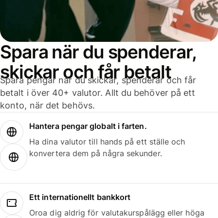
Spara när du spenderar,
skickar och får betalt
Spara pengar när du skickar, spenderar och får
betalt i över 40+ valutor. Allt du behöver på ett
konto, när det behövs.
Hantera pengar globalt i farten.
Ha dina valutor till hands på ett ställe och
konvertera dem på några sekunder.
Ett internationellt bankkort
Oroa dig aldrig för valutakurspålägg eller höga