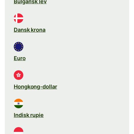
Bulgarisk lev
Dansk krona
Euro
Hongkong-dollar
Indisk rupie