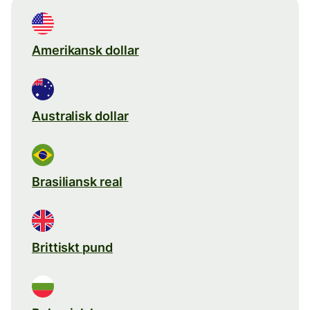
Amerikansk dollar
Australisk dollar
Brasiliansk real
Brittiskt pund