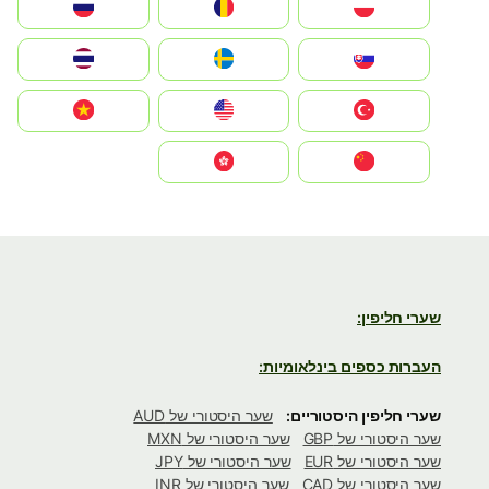
Polska
România
Россия
Slovensko
Ruoŧŧa
ไทย
Türkiye
United States
Vietnam
中国
中國香港特別行政區
שערי חליפין:
העברות כספים בינלאומיות:
שערי חליפין היסטוריים:
שער היסטורי של AUD
שער היסטורי של GBP
שער היסטורי של MXN
שער היסטורי של EUR
שער היסטורי של JPY
שער היסטורי של CAD
שער היסטורי של INR