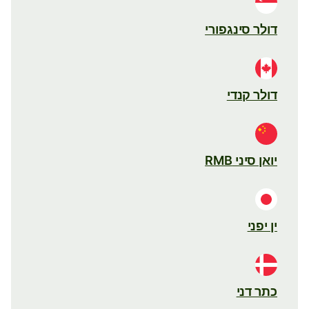
דולר סינגפורי
דולר קנדי
יואן סיני RMB
ין יפני
כתר דני