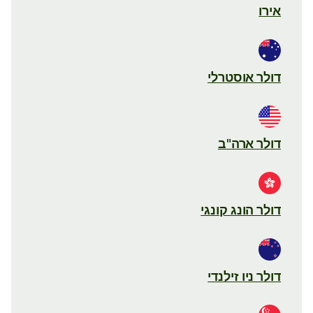
אירו
דולר אוסטרלי
דולר ארה"ב
דולר הונג קונגי
דולר ניו זילנדי