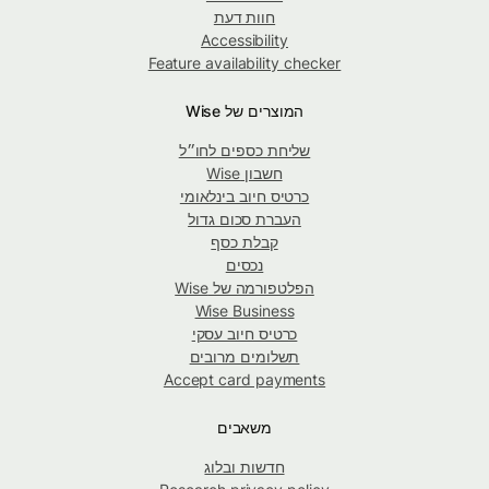
חוות דעת
Accessibility
Feature availability checker
המוצרים של Wise
שליחת כספים לחו״ל
חשבון Wise
כרטיס חיוב בינלאומי
העברת סכום גדול
קבלת כסף
נכסים
הפלטפורמה של Wise
Wise Business
כרטיס חיוב עסקי
תשלומים מרובים
Accept card payments
משאבים
חדשות ובלוג