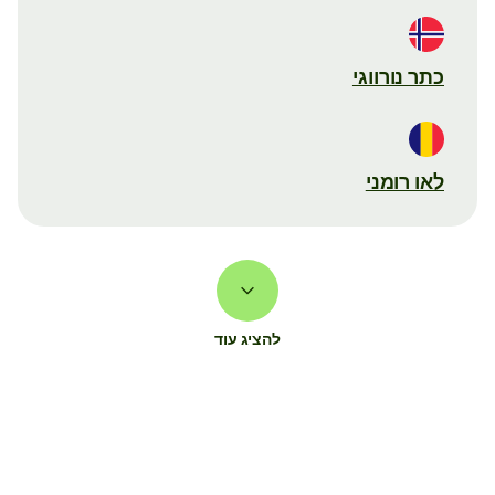
כתר נורווגי
לאו רומני
להציג עוד