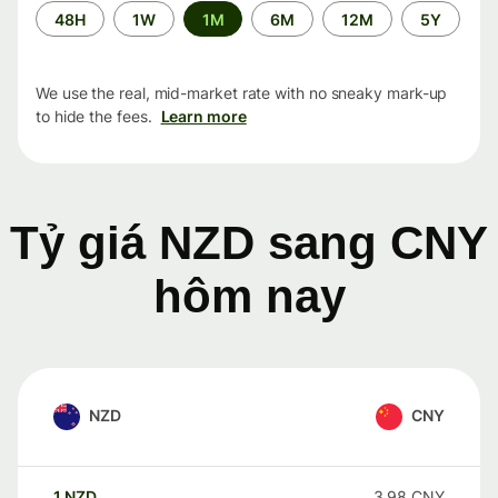
Time
48H
1W
1M
6M
12M
5Y
period
We use the real, mid-market rate with no sneaky mark-up
to hide the fees.
Learn more
Tỷ giá NZD sang CNY
hôm nay
NZD
CNY
1
NZD
3.98
CNY