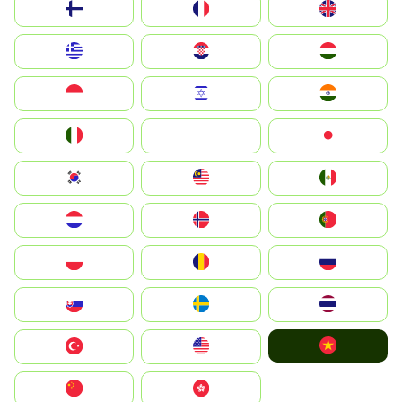
Suomi
France
United Kingdom
Greece
Hrvatska
Magyarország
Indonesia
Israel
India
Italia
JA
Japan
South Korea
Malay
Mexico
Nederland
Norge
Portugal
Polska
România
Россия
Slovensko
Ruoŧŧa
ไทย
Vietnam
Türkiye
United States
中国
中國香港特別行政區