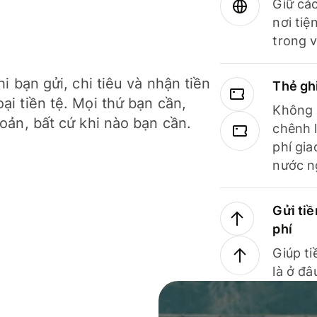
Giữ các
nơi tiệ
trong v
hi bạn gửi, chi tiêu và nhận tiền
Thẻ gh
ại tiền tệ. Mọi thứ bạn cần,
Không b
hoản, bất cứ khi nào bạn cần.
chênh l
phí gia
nước n
Gửi tiề
phí
Giúp ti
là ở đâ