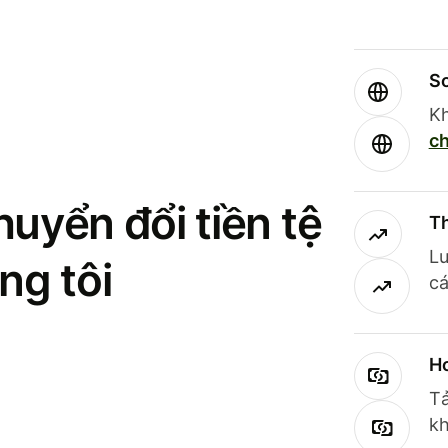
So
Kh
ch
uyển đổi tiền tệ
Th
Lư
ng tôi
cá
Ho
Tả
kh