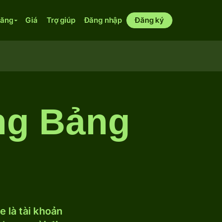
năng
Giá
Trợ giúp
Đăng nhập
Đăng ký
ang Bảng
 là tài khoản