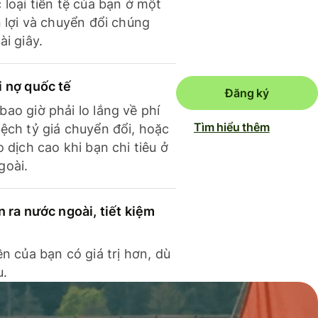
 loại tiền tệ của bạn ở một
n lợi và chuyển đổi chúng
ài giây.
i nợ quốc tế
Đăng ký
ao giờ phải lo lắng về phí
Tìm hiểu thêm
ệch tỷ giá chuyển đổi, hoặc
o dịch cao khi bạn chi tiêu ở
goài.
n ra nước ngoài, tiết kiệm
ền của bạn có giá trị hơn, dù
u.