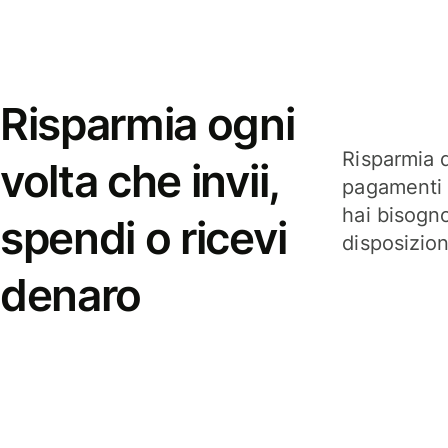
Risparmia ogni
Risparmia q
volta che invii,
pagamenti i
hai bisogn
spendi o ricevi
disposizio
denaro