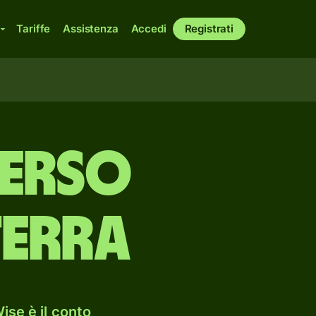
Tariffe
Assistenza
Accedi
Registrati
verso
terra
ise è il conto