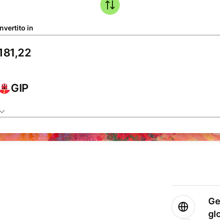
nvertito in
GIP
Ge
gl