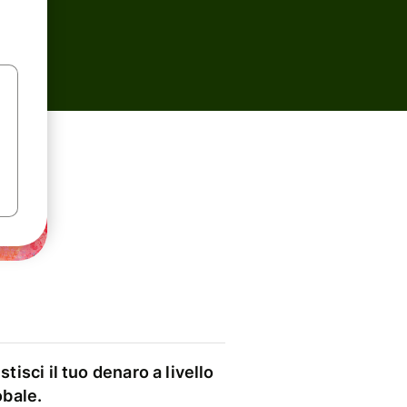
stisci il tuo denaro a livello
obale.