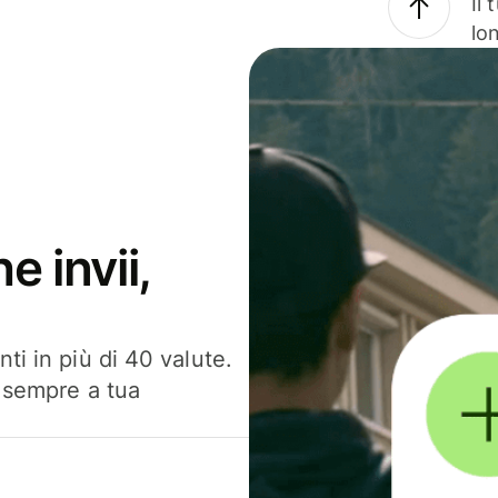
Il
lo
e invii,
ti in più di 40 valute.
, sempre a tua