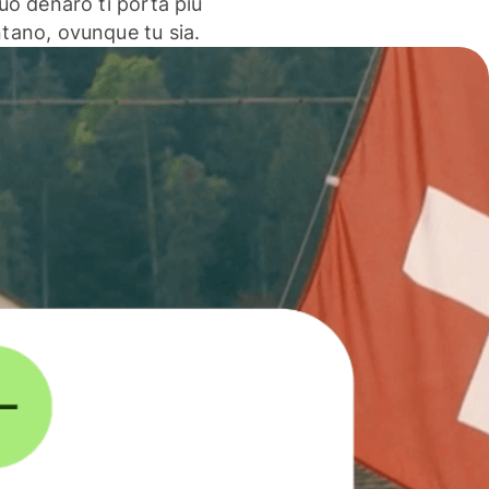
 tuo denaro ti porta più
ntano, ovunque tu sia.