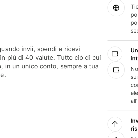
Tie
po
po
se
uando invii, spendi e ricevi
Un
n più di 40 valute. Tutto ciò di cui
in
o, in un unico conto, sempre a tua
No
ne.
su
co
el
all
In
ri