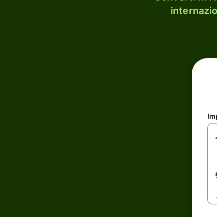
internazi
Im