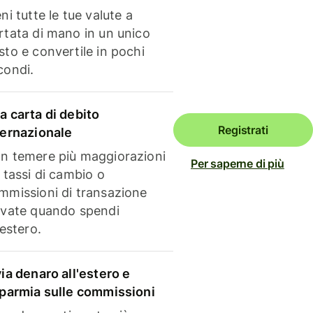
ni tutte le tue valute a
rtata di mano in un unico
sto e convertile in pochi
condi.
a carta di debito
Registrati
ternazionale
n temere più maggiorazioni
Per saperne di più
i tassi di cambio o
mmissioni di transazione
evate quando spendi
'estero.
via denaro all'estero e
sparmia sulle commissioni