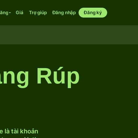
năng
Giá
Trợ giúp
Đăng nhập
Đăng ký
ang Rúp
 là tài khoản