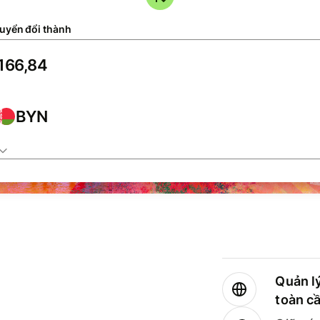
uyển đổi thành
BYN
Quản lý
toàn c