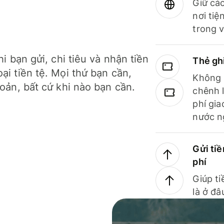
Giữ các
nơi tiệ
trong v
hi bạn gửi, chi tiêu và nhận tiền
Thẻ gh
ại tiền tệ. Mọi thứ bạn cần,
Không b
hoản, bất cứ khi nào bạn cần.
chênh l
phí gia
nước n
Gửi tiề
phí
Giúp ti
là ở đâ