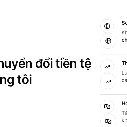
So
Kh
ch
uyển đổi tiền tệ
Th
Lư
ng tôi
cá
Ho
Tả
kh