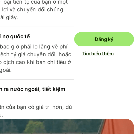
 loại tiền tệ của bạn ở một
n lợi và chuyển đổi chúng
ài giây.
i nợ quốc tế
Đăng ký
ao giờ phải lo lắng về phí
Tìm hiểu thêm
ệch tỷ giá chuyển đổi, hoặc
o dịch cao khi bạn chi tiêu ở
goài.
n ra nước ngoài, tiết kiệm
ền của bạn có giá trị hơn, dù
u.