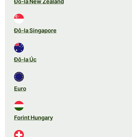
Đô-la New Zealand
Đô-la Singapore
Đô-la Úc
Euro
Forint Hungary