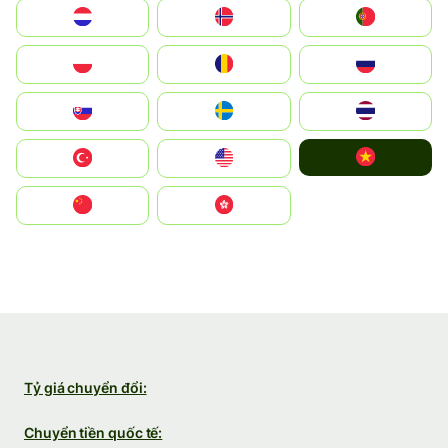
Nederland
Norge
Portugal
Polska
România
Россия
Slovensko
Ruoŧŧa
ไทย
Vietnam
Türkiye
United States
中国
中國香港特別行政區
Tỷ giá chuyển đổi:
Chuyển tiền quốc tế: