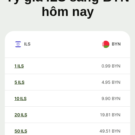
hôm nay
ILS
BYN
1
ILS
0.99
BYN
5
ILS
4.95
BYN
10
ILS
9.90
BYN
20
ILS
19.81
BYN
50
ILS
49.51
BYN