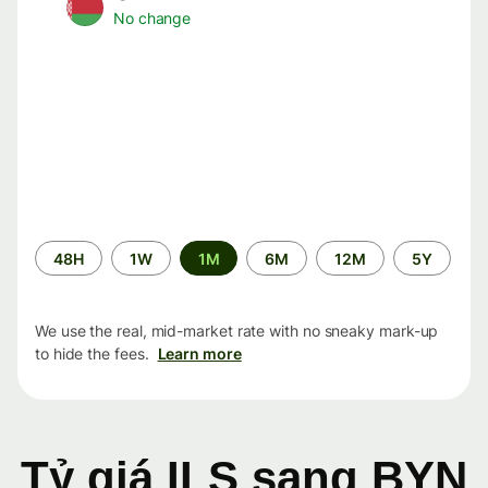
No change
Time
48H
1W
1M
6M
12M
5Y
period
We use the real, mid-market rate with no sneaky mark-up
to hide the fees.
Learn more
Tỷ giá ILS sang BYN