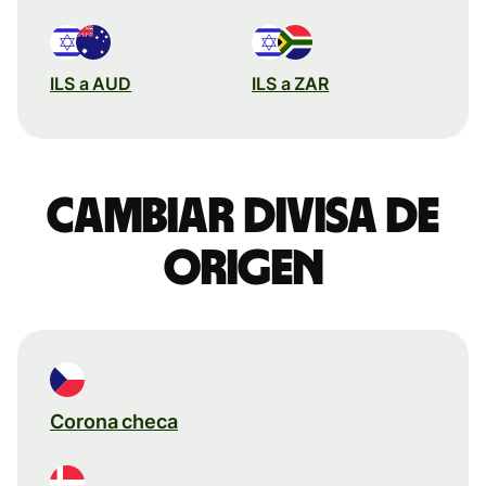
ILS a AUD
ILS a ZAR
Cambiar divisa de
origen
Corona checa