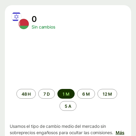
0
Sin cambios
Periodo
48 H
7 D
1 M
6 M
12 M
de
tiempo
5 A
Usamos el tipo de cambio medio del mercado sin
sobreprecios engañosos para ocultar las comisiones.
Más