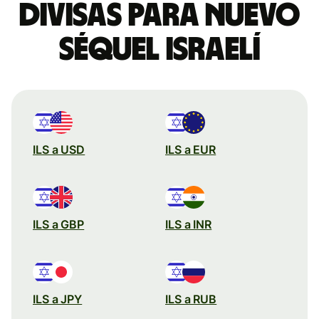
divisas para nuevo
séquel israelí
ILS a USD
ILS a EUR
ILS a GBP
ILS a INR
ILS a JPY
ILS a RUB