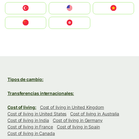
Türkiye
United States
Vietnam
中国
中國香港特別行政區
Tipos de cambio:
Transferencias internacionales:
Cost of living:
Cost of living in United Kingdom
Cost of living in United States
Cost of living in Australia
Cost of living in India
Cost of living in Germany
Cost of living in France
Cost of living in Spain
Cost of living in Canada