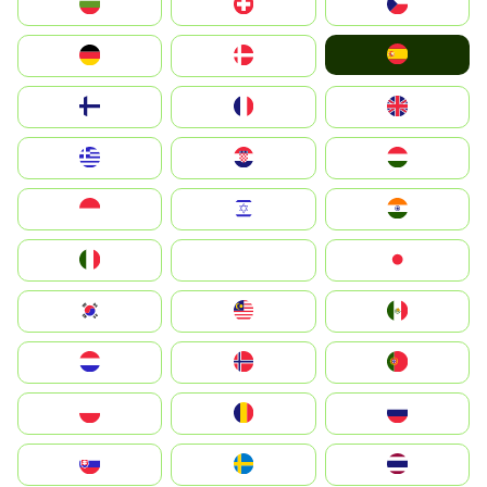
България
Switzerland
Czechia
España
Deutschland
Denmark
Suomi
France
United Kingdom
Greece
Hrvatska
Magyarország
Indonesia
Israel
India
Italia
JA
Japan
South Korea
Malay
Mexico
Nederland
Norge
Portugal
Polska
România
Россия
Slovensko
Ruoŧŧa
ไทย