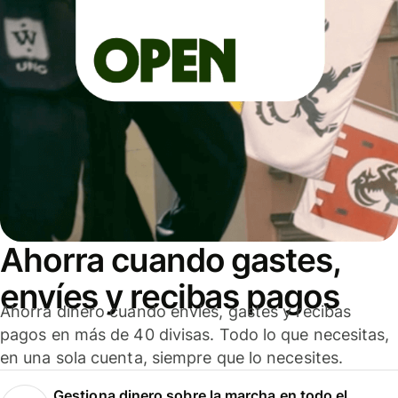
Ahorra cuando gastes,
envíes y recibas pagos
Ahorra dinero cuando envíes, gastes y recibas
pagos en más de 40 divisas. Todo lo que necesitas,
en una sola cuenta, siempre que lo necesites.
Gestiona dinero sobre la marcha en todo el