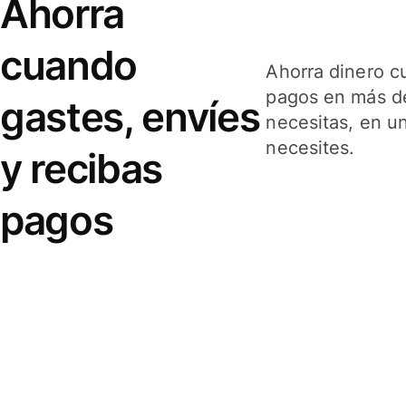
Ahorra
cuando
Ahorra dinero c
pagos en más de
gastes, envíes
necesitas, en u
necesites.
y recibas
pagos