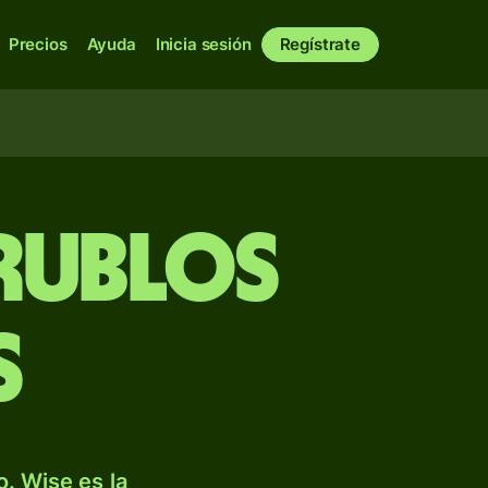
Precios
Ayuda
Inicia sesión
Regístrate
rublos
s
. Wise es la