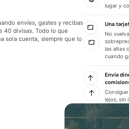
lugar y c
uando envíes, gastes y recibas
Una tarje
 40 divisas. Todo lo que
No vuelva
na sola cuenta, siempre que lo
sobreprec
las altas
cuando ga
Envía din
comision
Consigue 
lejos, sin