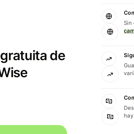
Com
Sin
cam
gratuita de
Sig
Gua
 Wise
var
Com
Des
hay