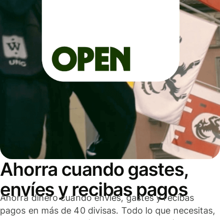
Ahorra cuando gastes,
envíes y recibas pagos
Ahorra dinero cuando envíes, gastes y recibas
pagos en más de 40 divisas. Todo lo que necesitas,