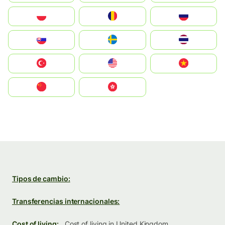
Polska
România
Россия
Slovensko
Ruoŧŧa
ไทย
Türkiye
United States
Vietnam
中国
中國香港特別行政區
Tipos de cambio:
Transferencias internacionales:
Cost of living:
Cost of living in United Kingdom