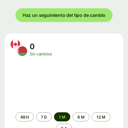
Haz un seguimiento del tipo de cambio
0
Sin cambios
Periodo
48 H
7 D
1 M
6 M
12 M
de
tiempo