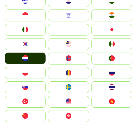
Greece
Hrvatska
Magyarország
Indonesia
Israel
India
Italia
JA
Japan
South Korea
Malay
Mexico
Nederland
Norge
Portugal
Polska
România
Россия
Slovensko
Ruoŧŧa
ไทย
Türkiye
United States
Vietnam
中国
中國香港特別行政區