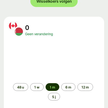
Wisselkoers volgen
0
Geen verandering
Periode
48 u
1 w
1 m
6 m
12 m
5 j