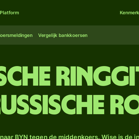
Platform
Kenmer
oersmeldingen
Vergelijk bankkoersen
sche ringg
ussische r
naar BYN tegen de middenkoers. Wise is de in