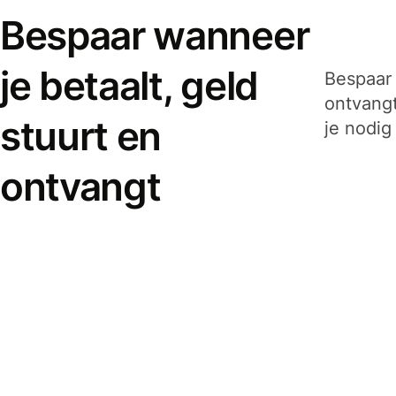
Bespaar wanneer
je betaalt, geld
Bespaar 
ontvangt
stuurt en
je nodig
ontvangt