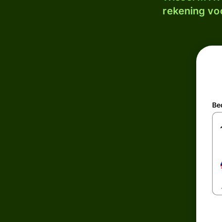
rekening voo
Be