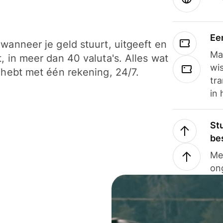
Ee
wanneer je geld stuurt, uitgeeft en
Ma
, in meer dan 40 valuta's. Alles wat
wi
 hebt met één rekening, 24/7.
tra
in 
Stu
be
Me
on