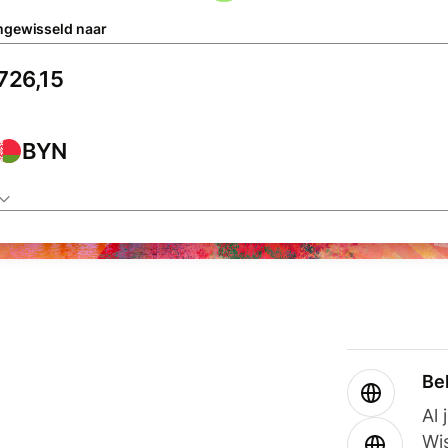
gewisseld naar
BYN
Be
Al 
Wi