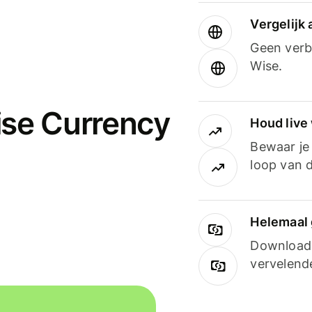
Vergelijk
Geen verbo
Wise.
ise Currency
Houd live
Bewaar je 
loop van d
Helemaal 
Downloade
vervelend