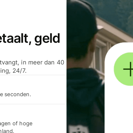
aalt, geld
ntvangt, in meer dan 40
ing, 24/7.
ele seconden.
agen of hoge
nland.