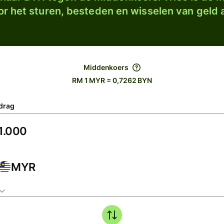
r het sturen, besteden en wisselen van geld a
Middenkoers
RM 1 MYR = 0,7262 BYN
drag
MYR