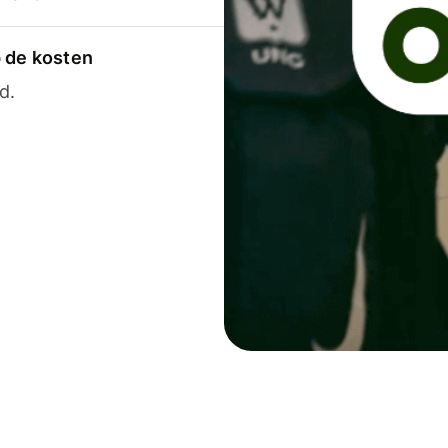
p de kosten
d.