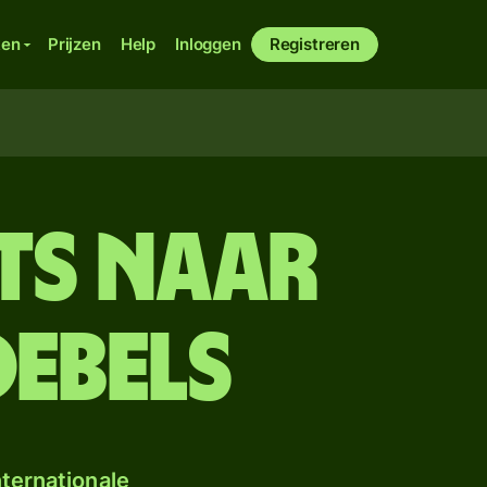
ken
Prijzen
Help
Inloggen
Registreren
its naar
oebels
ternationale