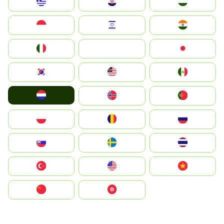
Greece
Hrvatska
Magyarország
Indonesia
Israel
India
Italia
JA
Japan
South Korea
Malay
Mexico
Nederland
Norge
Portugal
Polska
România
Россия
Slovensko
Ruoŧŧa
ไทย
Türkiye
United States
Vietnam
中国
中國香港特別行政區