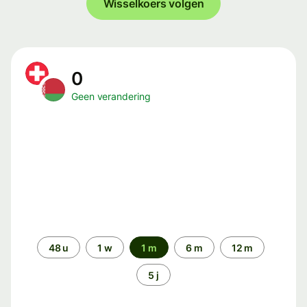
Wisselkoers volgen
0
Geen verandering
Periode
48 u
1 w
1 m
6 m
12 m
5 j