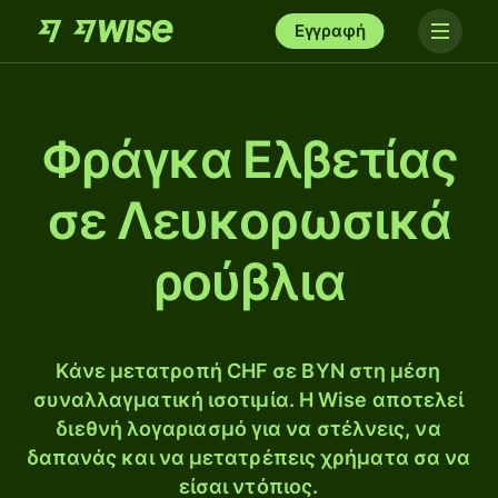
Εγγραφή
Φράγκα Ελβετίας
σε Λευκορωσικά
ρούβλια
Κάνε μετατροπή CHF σε BYN στη μέση
συναλλαγματική ισοτιμία. Η Wise αποτελεί
διεθνή λογαριασμό για να στέλνεις, να
δαπανάς και να μετατρέπεις χρήματα σα να
είσαι ντόπιος.