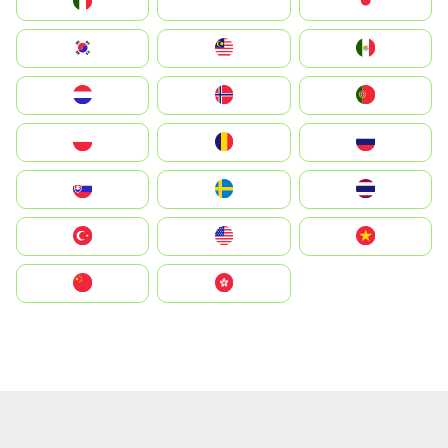
Italia
JA
Japan
South Korea
Malay
Mexico
Nederland
Norge
Portugal
Polska
România
Россия
Slovensko
Ruoŧŧa
ไทย
Türkiye
United States
Vietnam
中国
中國香港特別行政區