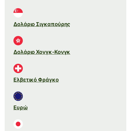
Δολάριο Σιγκαπούρης
Δολάριο Χονγκ-Κονγκ
Ελβετικό Φράγκο
Ευρώ