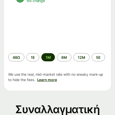
No change
Time
48Ω
1Ε
1M
6M
12M
5Ε
period
We use the real, mid-market rate with no sneaky mark-up
to hide the fees.
Learn more
Συναλλαγματική