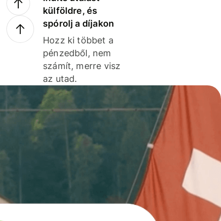
külföldre, és
spórolj a díjakon
Hozz ki többet a
pénzedből, nem
számít, merre visz
az utad.