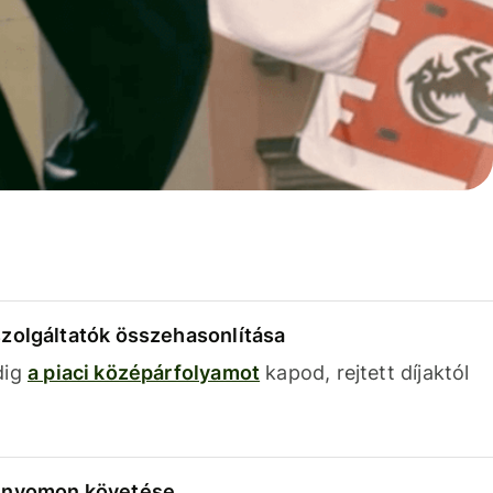
szolgáltatók összehasonlítása
dig
a piaci középárfolyamot
kapod, rejtett díjaktól
k nyomon követése