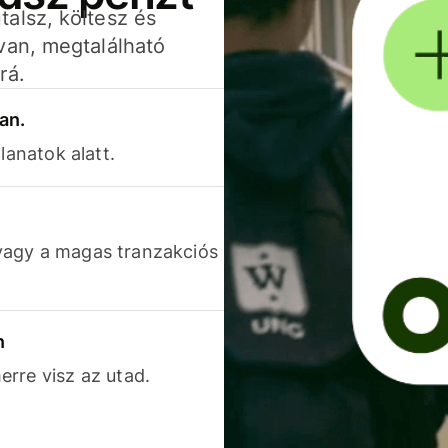
alsz, költesz és
van, megtalálható
rá.
an.
lanatok alatt.
vagy a magas tranzakciós
n
rre visz az utad.