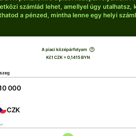
tközi számlád lehet, amellyel úgy utalhatsz, 
thatod a pénzed, mintha lenne egy helyi szám
A piaci középárfolyam
Kč1 CZK = 0,1415 BYN
szeg
CZK