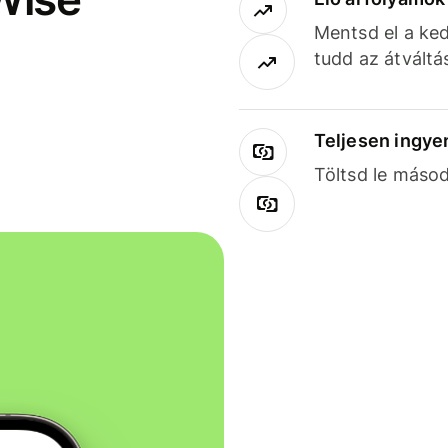
Mentsd el a ked
tudd az átváltá
Teljesen ingye
Töltsd le másod