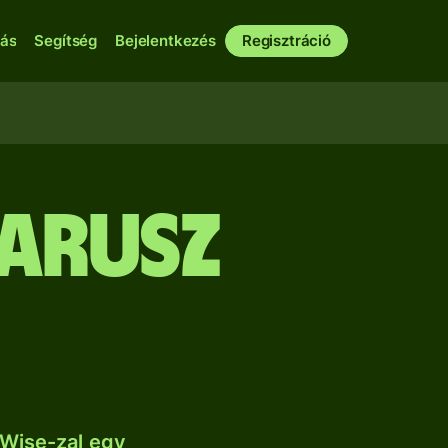
bás
Segítség
Bejelentkezés
Regisztráció
arusz
 Wise-zal egy