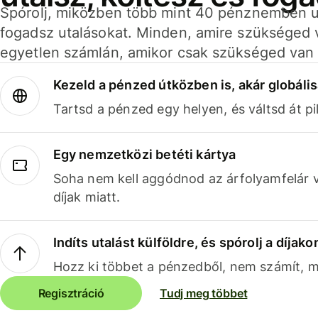
Spórolj, miközben több mint 40 pénznemben ut
fogadsz utalásokat. Minden, amire szükséged 
egyetlen számlán, amikor csak szükséged van 
Kezeld a pénzed útközben is, akár globális
Tartsd a pénzed egy helyen, és váltsd át pil
Egy nemzetközi betéti kártya
Soha nem kell aggódnod az árfolyamfelár 
díjak miatt.
Indíts utalást külföldre, és spórolj a díjako
Hozz ki többet a pénzedből, nem számít, me
Regisztráció
Tudj meg többet