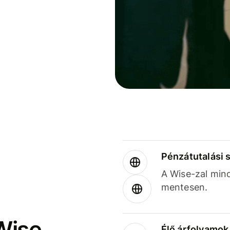
Pénzátutalási 
A Wise-zal min
mentesen.
Wise
Élő árfolyamo