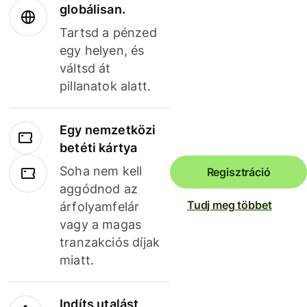
globálisan.
Tartsd a pénzed
egy helyen, és
váltsd át
pillanatok alatt.
Egy nemzetközi
betéti kártya
Soha nem kell
Regisztráció
aggódnod az
Tudj meg többet
árfolyamfelár
vagy a magas
tranzakciós díjak
miatt.
Indíts utalást