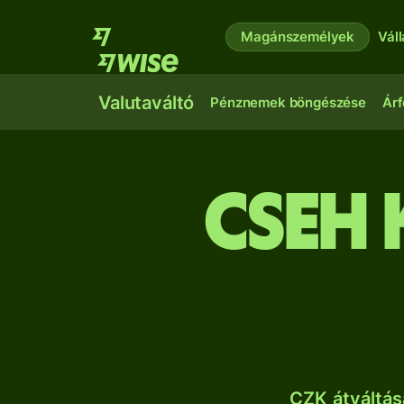
Magánszemélyek
Vál
Valutaváltó
Pénznemek böngészése
Árf
cseh
CZK átváltás