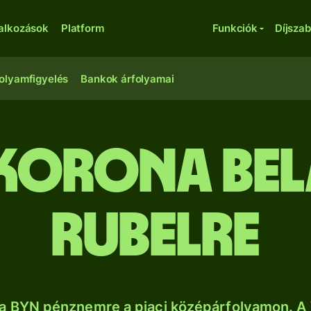
lalkozások
Platform
Funkciók
Díjsza
olyamfigyelés
Bankok árfolyamai
 korona bel
rubelre
a BYN pénznemre a piaci középárfolyamon. A