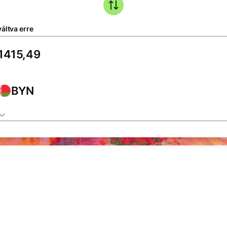
áltva erre
BYN