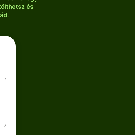
költhetsz és
lád.