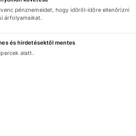
venc pénznemeidet, hogy időről-időre ellenőrizni
si árfolyamaikat.
nes és hirdetésektől mentes
percek alatt.