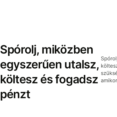
Spórolj, miközben
Spórol
egyszerűen utalsz,
költes
szüksé
költesz és fogadsz
amikor
pénzt