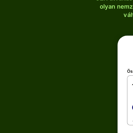
olyan nemze
vál
Ös