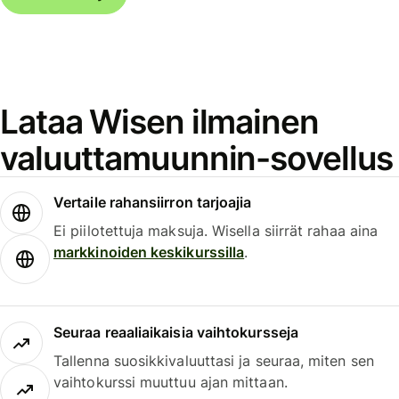
Lataa Wisen ilmainen
valuuttamuunnin-sovellus
Vertaile rahansiirron tarjoajia
Ei piilotettuja maksuja. Wisella siirrät rahaa aina
markkinoiden keskikurssilla
.
Seuraa reaaliaikaisia vaihtokursseja
Tallenna suosikkivaluuttasi ja seuraa, miten sen
vaihtokurssi muuttuu ajan mittaan.