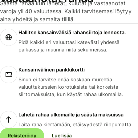
Säästä rahaa kun lähetät, kulutat ja vastaanotat
varoja yli 40 valuutassa. Kaikki tarvitsemasi löytyy
aina yhdeltä ja samalta tilillä.
Hallitse kansainvälisiä rahansiirtoja lennosta.
Pidä kaikki eri valuuttasi kätevästi yhdessä
paikassa ja muunna niitä sekunneissa.
Kansainvälinen pankkikortti
Sinun ei tarvitse enää koskaan murehtia
valuuttakurssien korotuksista tai korkeista
siirtomaksuista, kun käytät rahaa ulkomailla.
Lähetä rahaa ulkomaille ja säästä maksuissa
Laita raha kiertämään, etäisyydestä riippumatta.
Rekisteröidy
Lue lisää