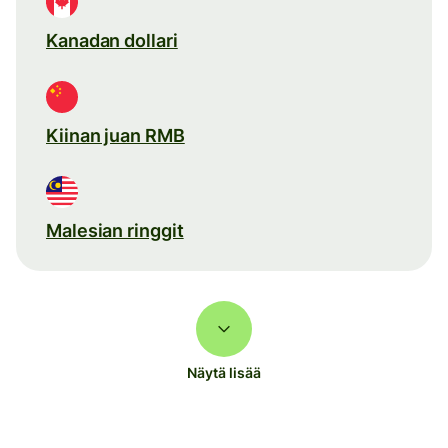
Kanadan dollari
Kiinan juan RMB
Malesian ringgit
Näytä lisää