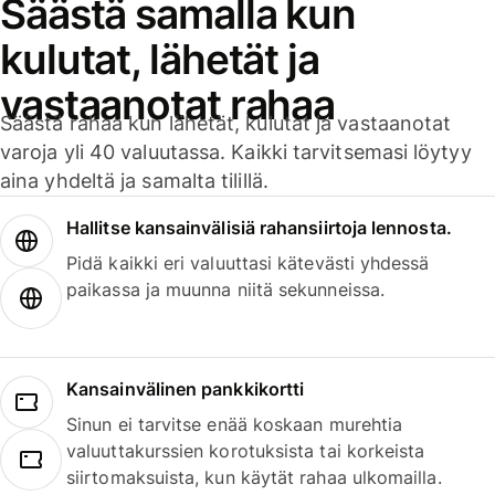
Säästä samalla kun
kulutat, lähetät ja
vastaanotat rahaa
Säästä rahaa kun lähetät, kulutat ja vastaanotat
varoja yli 40 valuutassa. Kaikki tarvitsemasi löytyy
aina yhdeltä ja samalta tilillä.
Hallitse kansainvälisiä rahansiirtoja lennosta.
Pidä kaikki eri valuuttasi kätevästi yhdessä
paikassa ja muunna niitä sekunneissa.
Kansainvälinen pankkikortti
Sinun ei tarvitse enää koskaan murehtia
valuuttakurssien korotuksista tai korkeista
siirtomaksuista, kun käytät rahaa ulkomailla.