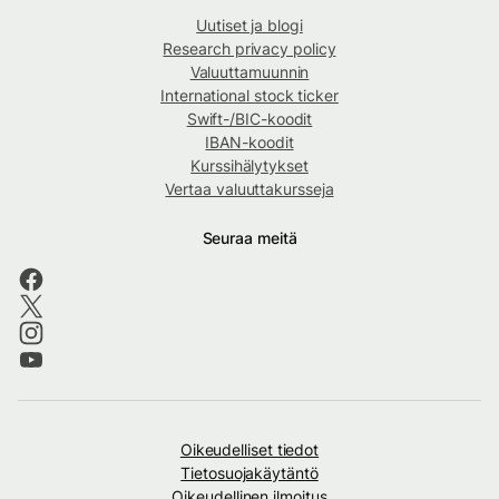
Uutiset ja blogi
Research privacy policy
Valuuttamuunnin
International stock ticker
Swift-/BIC-koodit
IBAN-koodit
Kurssihälytykset
Vertaa valuuttakursseja
Seuraa meitä
Oikeudelliset tiedot
Tietosuojakäytäntö
Oikeudellinen ilmoitus