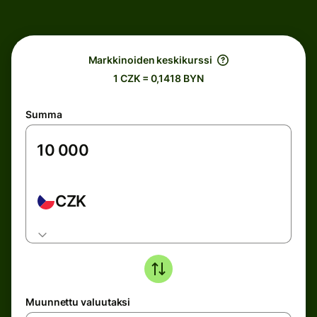
Markkinoiden keskikurssi
1 CZK = 0,1418 BYN
Summa
CZK
Muunnettu valuutaksi