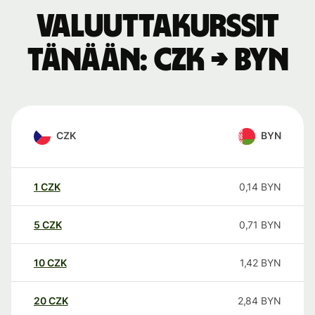
Valuuttakurssit
tänään: CZK → BYN
CZK
BYN
1
CZK
0,14
BYN
5
CZK
0,71
BYN
10
CZK
1,42
BYN
20
CZK
2,84
BYN