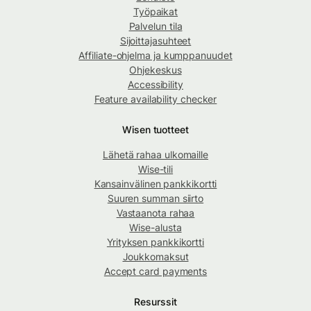
Työpaikat
Palvelun tila
Sijoittajasuhteet
Affiliate-ohjelma ja kumppanuudet
Ohjekeskus
Accessibility
Feature availability checker
Wisen tuotteet
Lähetä rahaa ulkomaille
Wise-tili
Kansainvälinen pankkikortti
Suuren summan siirto
Vastaanota rahaa
Wise-alusta
Yrityksen pankkikortti
Joukkomaksut
Accept card payments
Resurssit