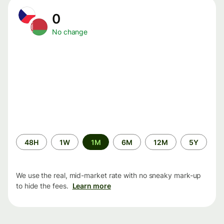
0
No change
Time
48H
1W
1M
6M
12M
5Y
period
We use the real, mid-market rate with no sneaky mark-up
to hide the fees.
Learn more