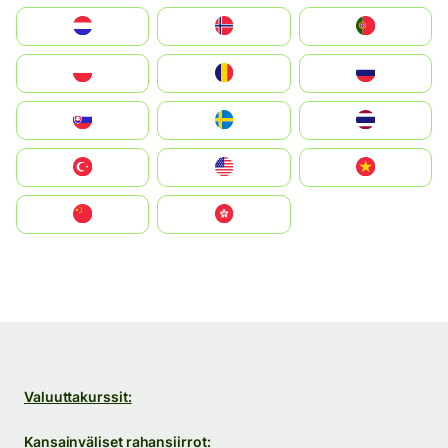
Nederland
Norge
Portugal
Polska
România
Россия
Slovensko
Ruoŧŧa
ไทย
Türkiye
United States
Vietnam
中国
中國香港特別行政區
Valuuttakurssit:
Kansainväliset rahansiirrot: