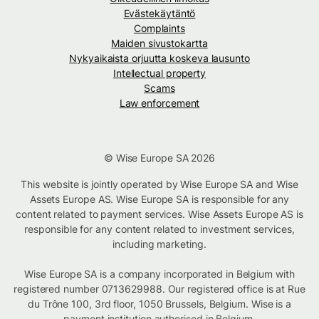
Evästekäytäntö
Complaints
Maiden sivustokartta
Nykyaikaista orjuutta koskeva lausunto
Intellectual property
Scams
Law enforcement
© Wise Europe SA 2026
This website is jointly operated by Wise Europe SA and Wise
Assets Europe AS. Wise Europe SA is responsible for any
content related to payment services. Wise Assets Europe AS is
responsible for any content related to investment services,
including marketing.
Wise Europe SA is a company incorporated in Belgium with
registered number 0713629988. Our registered office is at Rue
du Trône 100, 3rd floor, 1050 Brussels, Belgium. Wise is a
payment institution authorised in Belgium.