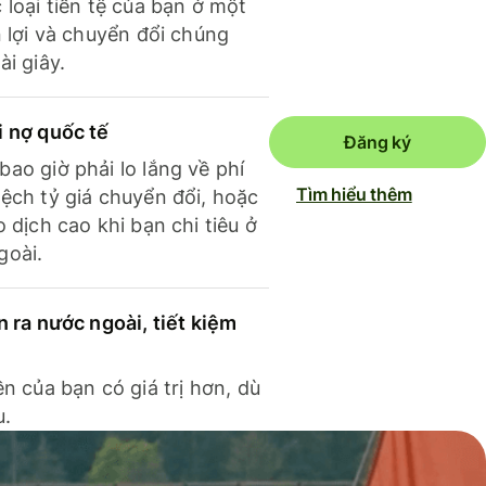
 loại tiền tệ của bạn ở một
n lợi và chuyển đổi chúng
ài giây.
i nợ quốc tế
Đăng ký
ao giờ phải lo lắng về phí
Tìm hiểu thêm
ệch tỷ giá chuyển đổi, hoặc
o dịch cao khi bạn chi tiêu ở
goài.
n ra nước ngoài, tiết kiệm
ền của bạn có giá trị hơn, dù
u.