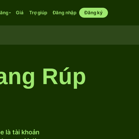
năng
Giá
Trợ giúp
Đăng nhập
Đăng ký
ang Rúp
 là tài khoản