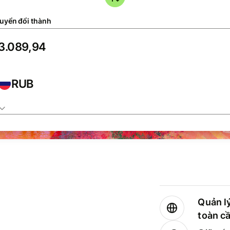
uyển đổi thành
RUB
Quản lý
toàn c