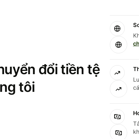
So
Kh
ch
uyển đổi tiền tệ
Th
Lư
ng tôi
cá
Ho
Tả
kh