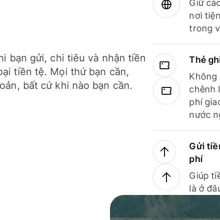
Giữ các
nơi tiệ
trong v
hi bạn gửi, chi tiêu và nhận tiền
Thẻ gh
ại tiền tệ. Mọi thứ bạn cần,
Không b
hoản, bất cứ khi nào bạn cần.
chênh l
phí gia
nước n
Gửi tiề
phí
Giúp ti
là ở đâ