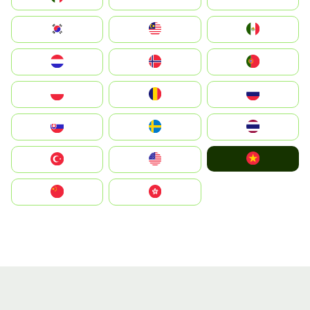
South Korea
Malay
Mexico
Nederland
Norge
Portugal
Polska
România
Россия
Slovensko
Ruoŧŧa
ไทย
Vietnam
Türkiye
United States
中国
中國香港特別行政區