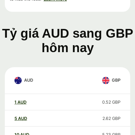
Tỷ giá AUD sang GBP
hôm nay
AUD
GBP
1
AUD
0.52
GBP
5
AUD
2.62
GBP
10
AUD
5.23
GBP