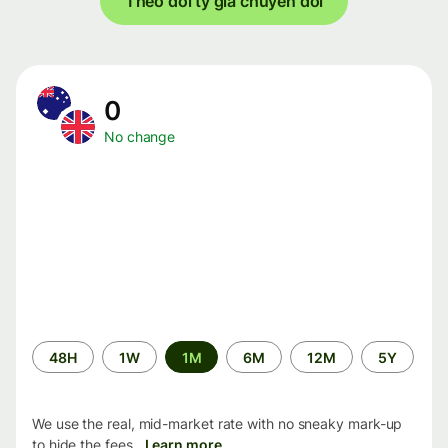
Theo dõi tỷ giá chuyển đổi
0
No change
Time
48H
1W
1M
6M
12M
5Y
period
We use the real, mid-market rate with no sneaky mark-up
to hide the fees.
Learn more