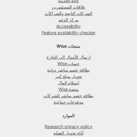
حالة الخدمة
علاقات المستثمرين
الشركات التابعة والشراكات
مركز الدعم
Accessibility
Feature availability checker
منتجات Wise
إرسال الأموال إلى الخارج
حساب Wise
بطاقة خصم مباشر دولية
تحويل مبلغ كبير
استلام المال
منصة Wise
بطاقة خصم مباشر للشركات
مدفوعات جماعية
الموارد
Research privacy policy
أداة تحويل العملة