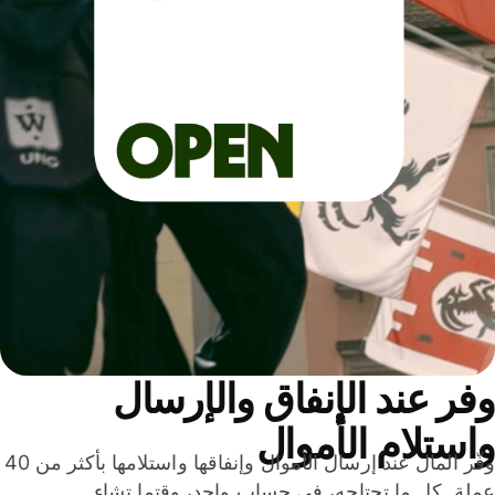
ر عند الإنفاق والإرسال
ستلام الأموال
وفّر المال عند إرسال الأموال وإنفاقها واستلامها بأكثر من 40
لة. كل ما تحتاجه، في حساب واحد، وقتما تشاء.