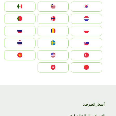
South Korea
Malay
Mexico
Nederland
Norge
Portugal
Polska
România
Россия
Slovensko
Ruoŧŧa
ไทย
Türkiye
United States
Vietnam
中国
中國香港特別行政區
أسعار الصرف:
التحويلات المالية الدولية: