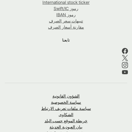
International stock ticker
رموز Swift/IC
رموز IBAN
تنبيهات سعر الصرف
مقارنة أسعار الصرف
تابعنا
الشؤون القانونية
سياسة الخصوصية
سياسة ملفات تعريف الارتباط
الشكاوى
خريطة الموقع حسب البلد
بيان العبودية الحديثة