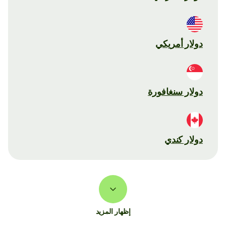
دولار أمريكي
دولار سنغافورة
دولار كندي
إظهار المزيد