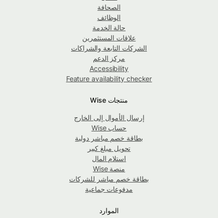
الصحافة
الوظائف
حالة الخدمة
علاقات المستثمرين
الشركات التابعة والشراكات
مركز الدعم
Accessibility
Feature availability checker
منتجات Wise
إرسال الأموال إلى الخارج
حساب Wise
بطاقة خصم مباشر دولية
تحويل مبلغ كبير
استلام المال
منصة Wise
بطاقة خصم مباشر للشركات
مدفوعات جماعية
الموارد