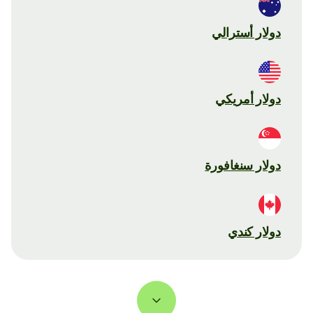
دولار أسترالي
دولار أمريكي
دولار سنغافورة
دولار كندي