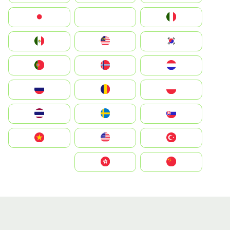
Italia
JA
Japan
South Korea
Malay
Mexico
Nederland
Norge
Portugal
Polska
România
Россия
Slovensko
Ruoŧŧa
ไทย
Türkiye
United States
Vietnam
中国
中國香港特別行政區